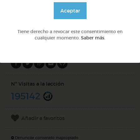
@pupito
Aceptar
DOCS (4)
Tiene derecho a revocar este consentimiento en
cualquier momento.
Saber más
.
Compartir en
Nº Visitas a la lección
195142
Añadir a favoritos
Denunciar contenido inapropiado