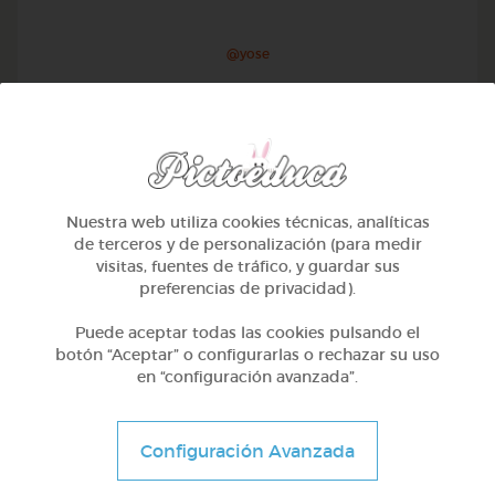
@yose
Nuestra web utiliza cookies técnicas, analíticas
de terceros y de personalización (para medir
visitas, fuentes de tráfico, y guardar sus
preferencias de privacidad).
Puede aceptar todas las cookies pulsando el
botón “Aceptar” o configurarlas o rechazar su uso
en “configuración avanzada”.
1º Primaria (6-7 años)
Conociendo nuestro cuerpo
Configuración Avanzada