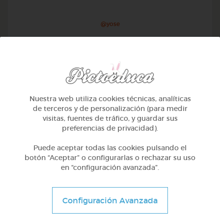
@yose
Nuestra web utiliza cookies técnicas, analíticas
de terceros y de personalización (para medir
visitas, fuentes de tráfico, y guardar sus
preferencias de privacidad).
Puede aceptar todas las cookies pulsando el
botón “Aceptar” o configurarlas o rechazar su uso
en “configuración avanzada”.
1º Primaria (6-7 años)
Conociendo nuestro cuerpo
Configuración Avanzada