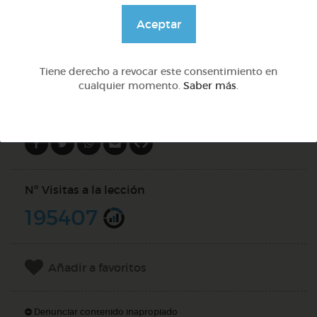
@pupito
Aceptar
DOCS (4)
Tiene derecho a revocar este consentimiento en
cualquier momento.
Saber más
.
Compartir en
Nº Visitas a la lección
195407
Añadir a favoritos
Denunciar contenido inapropiado