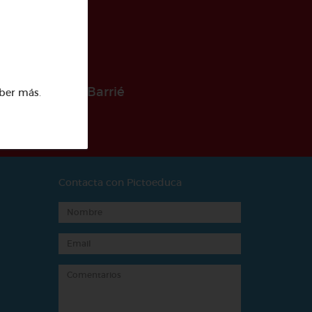
 la Fundación Barrié
ber más
.
Contacta con Pictoeduca