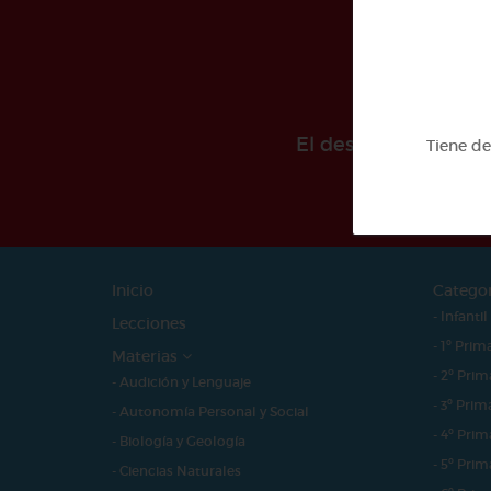
El desarollo de est
Tiene d
Inicio
Catego
- Infantil
Lecciones
- 1º Prim
Materias
- 2º Prim
- Audición y Lenguaje
- 3º Prim
- Autonomía Personal y Social
- 4º Prim
- Biología y Geología
- 5º Prim
- Ciencias Naturales