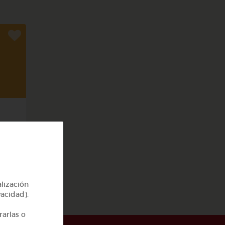
rpo
alización
vacidad).
rarlas o