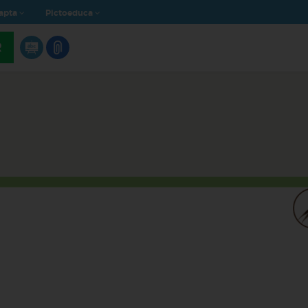
apta
Pictoeduca
R