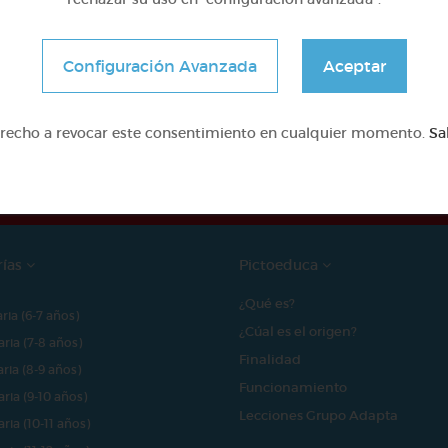
Configuración Avanzada
Aceptar
e proyecto ha sido posible gracias al mecenazgo de
erecho a revocar este consentimiento en cualquier momento.
Sa
rías
Pictoeduca
¿Qué es?
aria (6-7 años)
¿Cúal es el origen?
aria (7-8 años)
Finalidad
aria (8-9 años)
Funcionamiento
aria (9-10 años)
Lecciones Grupo Adapta
aria (10-11 años)