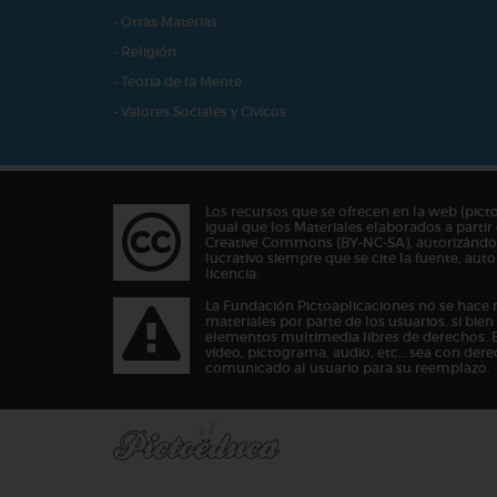
- Otras Materias
- Religión
- Teoría de la Mente
- Valores Sociales y Cívicos
Los recursos que se ofrecen en la web (pict
igual que los Materiales elaborados a partir 
Creative Commons (BY-NC-SA), autorizándos
lucrativo siempre que se cite la fuente, au
licencia.
La Fundación Pictoaplicaciones no se hace 
materiales por parte de los usuarios, si bie
elementos multimedia libres de derechos. 
vídeo, pictograma, audio, etc… sea con dere
comunicado al usuario para su reemplazo.