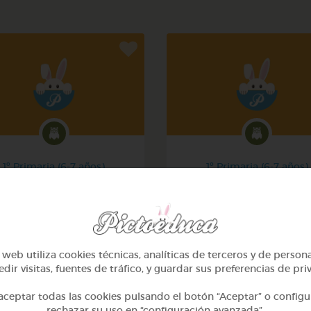
1º Primaria (6-7 años)
1º Primaria (6-7 años)
Mi mascota
Conociendo nuestro cue
@yose
@pupito
web utiliza cookies técnicas, analíticas de terceros y de person
dir visitas, fuentes de tráfico, y guardar sus preferencias de pri
ceptar todas las cookies pulsando el botón “Aceptar” o configu
rechazar su uso en “configuración avanzada”.