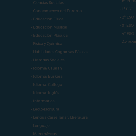
- 6º Prim
- Ciencias Sociales
- 1º ESO
- Conocimiento del Entorno
- 2º ESO
- Educación Física
- 3º ESO
- Educación Musical
- 4º ESO
- Educación Plástica
- Avanza
- Física y Química
- Habilidades Cognitivas Básicas
- Historias Sociales
- Idioma: Catalán
- Idioma: Euskera
- Idioma: Gallego
- Idioma: Inglés
- Informática
- Lectoescritura
- Lengua Castellana y Literatura
- Lenguaje
- Matemáticas