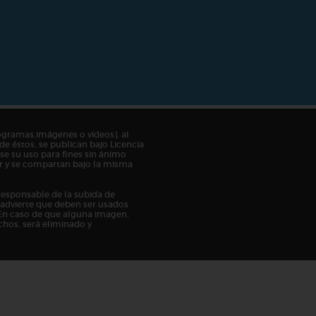
ogramas,imágenes o vídeos), al
de éstos, se publican bajo Licencia
e su uso para fines sin ánimo
tor y se compartan bajo la misma
responsable de la subida de
n advierte que deben ser usados
En caso de que alguna imagen,
chos, será eliminado y