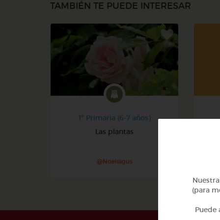
TAMBIÉN TE PUEDE INTERESAR
1º Primaria (6-7 años)
Las plantas
@Noeliagus
Nuestra 
(para me
Puede a