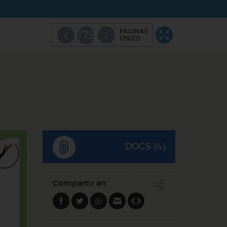
PÁGINAS
179
179/221
DOCS (4)
Compartir en