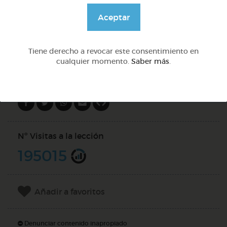
@pupito
Aceptar
DOCS (4)
Tiene derecho a revocar este consentimiento en
cualquier momento.
Saber más
.
Compartir en
Nº Visitas a la lección
195015
Añadir a favoritos
Denunciar contenido inapropiado