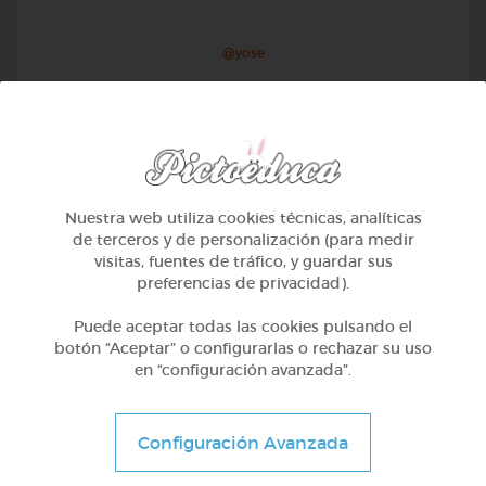
@yose
Nuestra web utiliza cookies técnicas, analíticas
de terceros y de personalización (para medir
visitas, fuentes de tráfico, y guardar sus
preferencias de privacidad).
Puede aceptar todas las cookies pulsando el
botón “Aceptar” o configurarlas o rechazar su uso
en “configuración avanzada”.
1º Primaria (6-7 años)
Conociendo nuestro cuerpo
Configuración Avanzada