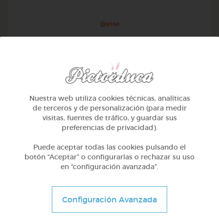
@yose
Nuestra web utiliza cookies técnicas, analíticas
de terceros y de personalización (para medir
visitas, fuentes de tráfico, y guardar sus
preferencias de privacidad).
Puede aceptar todas las cookies pulsando el
botón “Aceptar” o configurarlas o rechazar su uso
en “configuración avanzada”.
1º Primaria (6-7 años)
Conociendo nuestro cuerpo
Configuración Avanzada