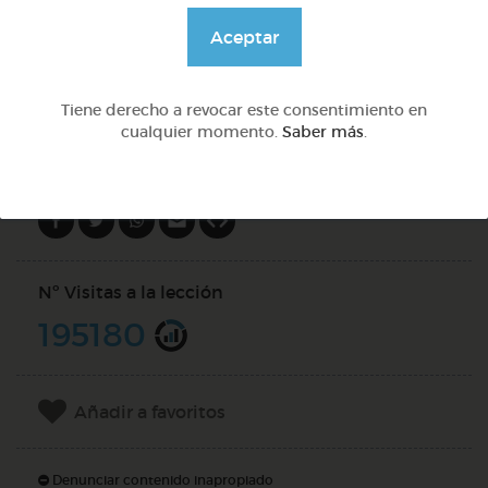
@pupito
Aceptar
DOCS (4)
Tiene derecho a revocar este consentimiento en
cualquier momento.
Saber más
.
Compartir en
Nº Visitas a la lección
195180
Añadir a favoritos
Denunciar contenido inapropiado