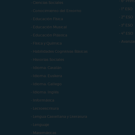
- 6º Prim
- Ciencias Sociales
- 1º ESO
- Conocimiento del Entorno
- 2º ESO
- Educación Física
- 3º ESO
- Educación Musical
- 4º ESO
- Educación Plástica
- Avanza
- Física y Química
- Habilidades Cognitivas Básicas
- Historias Sociales
- Idioma: Catalán
- Idioma: Euskera
- Idioma: Gallego
- Idioma: Inglés
- Informática
- Lectoescritura
- Lengua Castellana y Literatura
- Lenguaje
- Matemáticas