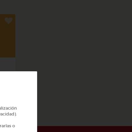
rpo
alización
vacidad).
rarlas o