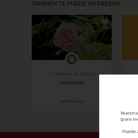
TAMBIÉN TE PUEDE INTERESAR
1º Primaria (6-7 años)
Las plantas
@Noeliagus
Nuestra 
(para me
Puede a