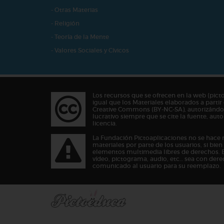
- Otras Materias
- Religión
- Teoría de la Mente
- Valores Sociales y Cívicos
Los recursos que se ofrecen en la web (pict
igual que los Materiales elaborados a partir 
Creative Commons (BY-NC-SA), autorizándos
lucrativo siempre que se cite la fuente, au
licencia.
La Fundación Pictoaplicaciones no se hace 
materiales por parte de los usuarios, si bie
elementos multimedia libres de derechos. 
vídeo, pictograma, audio, etc… sea con dere
comunicado al usuario para su reemplazo.