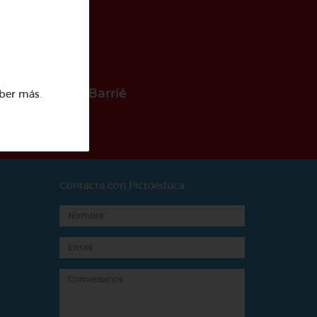
 la Fundación Barrié
ber más
.
Contacta con Pictoeduca