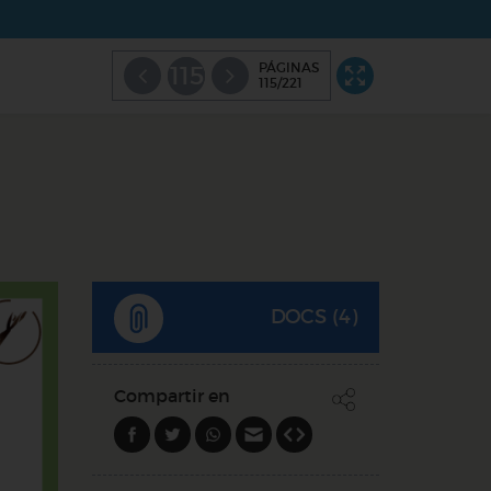
PÁGINAS
115
115/221
DOCS (4)
Compartir en