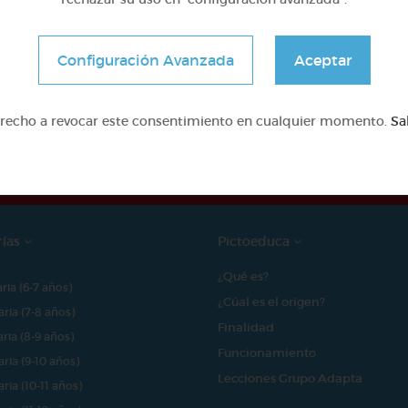
Configuración Avanzada
Aceptar
e proyecto ha sido posible gracias al mecenazgo de
erecho a revocar este consentimiento en cualquier momento.
Sa
rías
Pictoeduca
¿Qué es?
aria (6-7 años)
¿Cúal es el origen?
aria (7-8 años)
Finalidad
aria (8-9 años)
Funcionamiento
aria (9-10 años)
Lecciones Grupo Adapta
aria (10-11 años)