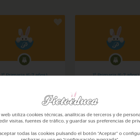
1º Primaria (6-7 años)
1º Primaria (6-7 años)
Mi mascota
Conociendo nuestro cue
@yose
@pupito
web utiliza cookies técnicas, analíticas de terceros y de person
dir visitas, fuentes de tráfico, y guardar sus preferencias de pri
ceptar todas las cookies pulsando el botón “Aceptar” o configu
rechazar su uso en “configuración avanzada”.