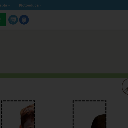
apta
Pictoeduca
R