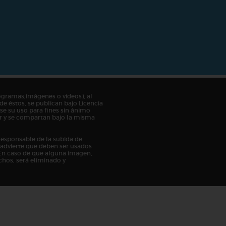
ogramas,imágenes o vídeos), al
de éstos, se publican bajo Licencia
e su uso para fines sin ánimo
tor y se compartan bajo la misma
responsable de la subida de
n advierte que deben ser usados
En caso de que alguna imagen,
chos, será eliminado y