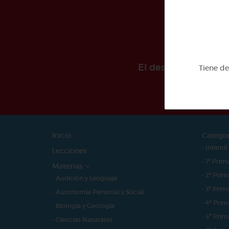
El desarollo de est
Tiene d
Inicio
Catego
- Infantil
Lecciones
- 1º Prim
Materias
- 2º Prim
- Audición y Lenguaje
- 3º Prim
- Autonomía Personal y Social
- 4º Prim
- Biología y Geología
- 5º Prim
- Ciencias Naturales