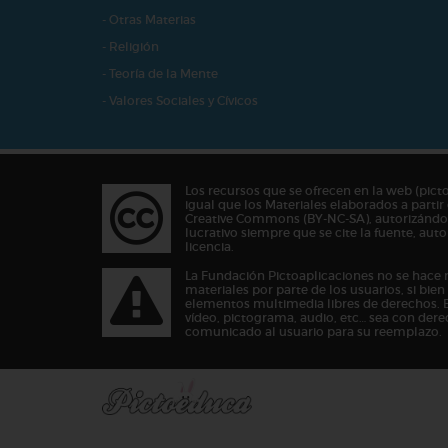
- Otras Materias
- Religión
- Teoría de la Mente
- Valores Sociales y Cívicos
Los recursos que se ofrecen en la web (pict
igual que los Materiales elaborados a partir 
Creative Commons (BY-NC-SA), autorizándos
lucrativo siempre que se cite la fuente, au
licencia.
La Fundación Pictoaplicaciones no se hace 
materiales por parte de los usuarios, si bie
elementos multimedia libres de derechos. 
vídeo, pictograma, audio, etc… sea con dere
comunicado al usuario para su reemplazo.