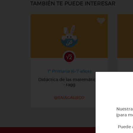
TAMBIÉN TE PUEDE INTERESAR
1º Primaria (6-7 años)
Didáctica de las matemáticas
- ragg
@RAULGALLEGO
Nuestra 
(para me
Puede a