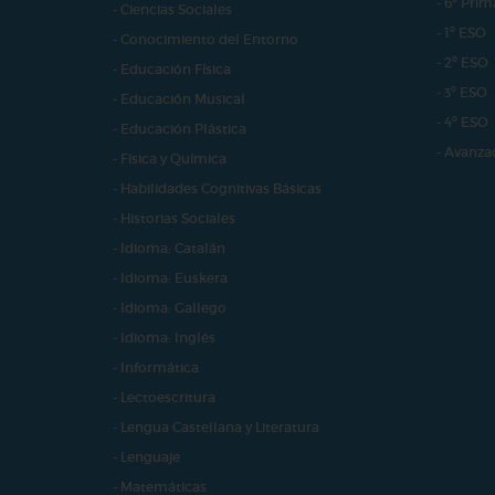
- 6º Prim
- Ciencias Sociales
- 1º ESO
- Conocimiento del Entorno
- 2º ESO
- Educación Física
- 3º ESO
- Educación Musical
- 4º ESO
- Educación Plástica
- Avanza
- Física y Química
- Habilidades Cognitivas Básicas
- Historias Sociales
- Idioma: Catalán
- Idioma: Euskera
- Idioma: Gallego
- Idioma: Inglés
- Informática
- Lectoescritura
- Lengua Castellana y Literatura
- Lenguaje
- Matemáticas