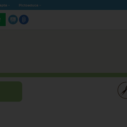
apta
Pictoeduca
R