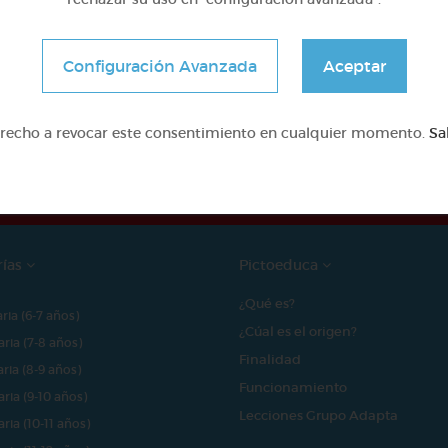
Configuración Avanzada
Aceptar
e proyecto ha sido posible gracias al mecenazgo de
erecho a revocar este consentimiento en cualquier momento.
Sa
rías
Pictoeduca
¿Qué es?
aria (6-7 años)
¿Cúal es el origen?
aria (7-8 años)
Finalidad
aria (8-9 años)
Funcionamiento
aria (9-10 años)
Lecciones Grupo Adapta
aria (10-11 años)