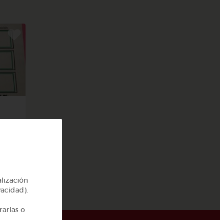
 el
alización
vacidad).
rarlas o