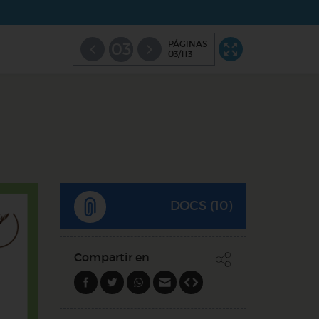
PÁGINAS
03
03/113
DOCS (10)
Compartir en