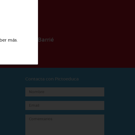
 la Fundación Barrié
ber más
.
Contacta con Pictoeduca