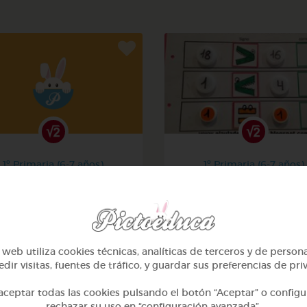
1º Primaria (6-7 años)
1º Primaria (6-7 años)
Contar hasta 10
Aprendemos a identificar
mayor menor e igual
@alcasasola
@Daniela03
web utiliza cookies técnicas, analíticas de terceros y de person
dir visitas, fuentes de tráfico, y guardar sus preferencias de pri
ceptar todas las cookies pulsando el botón “Aceptar” o configu
rechazar su uso en “configuración avanzada”.