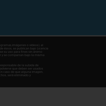
ogramas,imágenes o vídeos), al
de éstos, se publican bajo Licencia
e su uso para fines sin ánimo
tor y se compartan bajo la misma
responsable de la subida de
n advierte que deben ser usados
En caso de que alguna imagen,
chos, será eliminado y