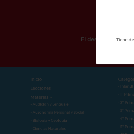
El desarollo de est
Tiene d
Inicio
Catego
- Infantil
Lecciones
- 1º Prim
Materias
- 2º Prim
- Audición y Lenguaje
- 3º Prim
- Autonomía Personal y Social
- 4º Prim
- Biología y Geología
- 5º Prim
- Ciencias Naturales