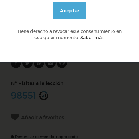
@Daniela03
Aceptar
DOCS (10)
Tiene derecho a revocar este consentimiento en
cualquier momento.
Saber más
.
Compartir en
Nº Visitas a la lección
98551
Añadir a favoritos
Denunciar contenido inapropiado