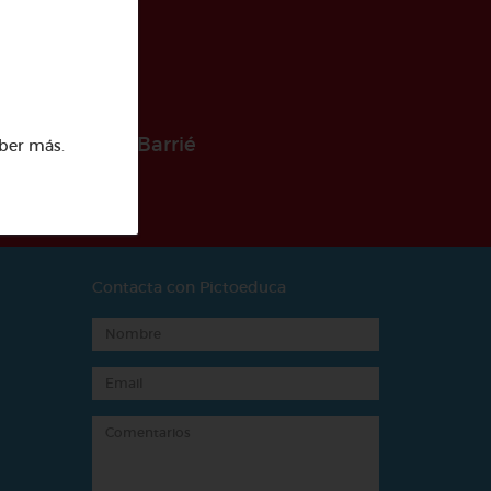
 la Fundación Barrié
ber más
.
Contacta con Pictoeduca