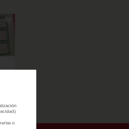
 el
alización
vacidad).
rarlas o