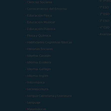
- 6º Prim
- Ciencias Sociales
- 1º ESO
- Conocimiento del Entorno
- 2º ESO
- Educación Física
- 3º ESO
- Educación Musical
- 4º ESO
- Educación Plástica
- Avanza
- Física y Química
- Habilidades Cognitivas Básicas
- Historias Sociales
- Idioma: Catalán
- Idioma: Euskera
- Idioma: Gallego
- Idioma: Inglés
- Informática
- Lectoescritura
- Lengua Castellana y Literatura
- Lenguaje
- Matemáticas