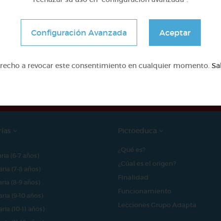
Configuración Avanzada
Aceptar
e proyecto ha sido posible gracias al mecenazgo de
erecho a revocar este consentimiento en cualquier momento.
Sa
rías
Pictoeduca
¿Qué es?
aria (6-7 años)
¿Cúal es el origen?
aria (7-8 años)
Finalidad
aria (8-9 años)
Funcionamiento
aria (9-10 años)
Lecciones Grupo Adapta
aria (10-11 años)