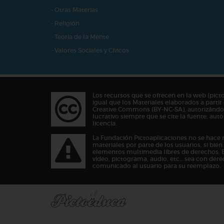
- Otras Materias
- Religión
- Teoría de la Mente
- Valores Sociales y Cívicos
Los recursos que se ofrecen en la web (pict
igual que los Materiales elaborados a partir 
Creative Commons (BY-NC-SA), autorizándos
lucrativo siempre que se cite la fuente, au
licencia.
La Fundación Pictoaplicaciones no se hace 
materiales por parte de los usuarios, si bie
elementos multimedia libres de derechos. 
vídeo, pictograma, audio, etc… sea con dere
comunicado al usuario para su reemplazo.