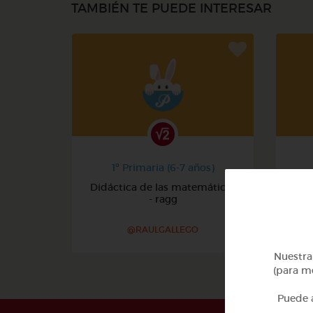
TAMBIÉN TE PUEDE INTERESAR
1º Primaria (6-7 años)
Didáctica de las matemáticas
- ragg
@RAULGALLEGO
Nuestra 
(para me
Puede a