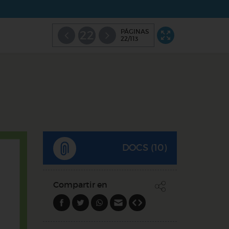
PÁGINAS
22
22/113
DOCS (10)
Compartir en