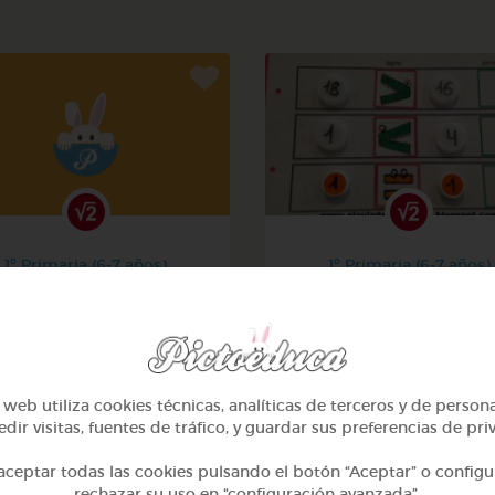
1º Primaria (6-7 años)
1º Primaria (6-7 años)
Contar hasta 10
Aprendemos a identificar
mayor menor e igual
@alcasasola
@Daniela03
web utiliza cookies técnicas, analíticas de terceros y de person
dir visitas, fuentes de tráfico, y guardar sus preferencias de pri
ceptar todas las cookies pulsando el botón “Aceptar” o configu
rechazar su uso en “configuración avanzada”.