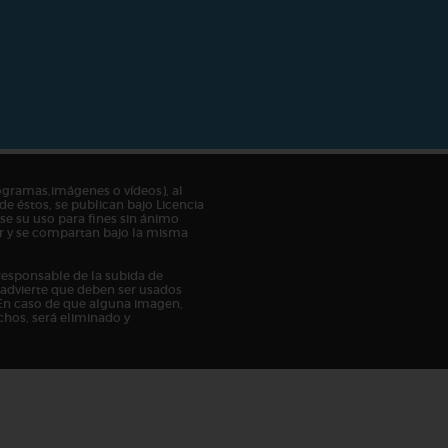
ogramas,imágenes o vídeos), al
de éstos, se publican bajo Licencia
e su uso para fines sin ánimo
tor y se compartan bajo la misma
responsable de la subida de
n advierte que deben ser usados
En caso de que alguna imagen,
chos, será eliminado y