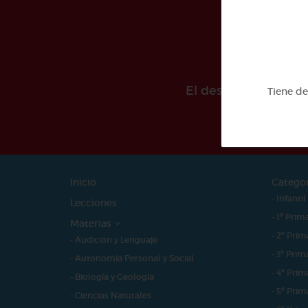
El desarollo de est
Tiene d
Inicio
Catego
- Infantil
Lecciones
- 1º Prim
Materias
- 2º Prim
- Audición y Lenguaje
- 3º Prim
- Autonomía Personal y Social
- 4º Prim
- Biología y Geología
- 5º Prim
- Ciencias Naturales