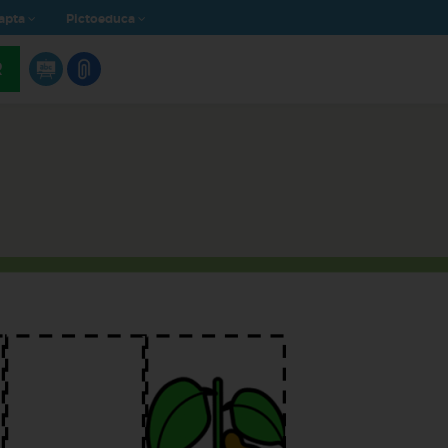
apta
Pictoeduca
R