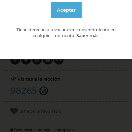
@Daniela03
Aceptar
DOCS (10)
Tiene derecho a revocar este consentimiento en
cualquier momento.
Saber más
.
Compartir en
Nº Visitas a la lección
98265
Añadir a favoritos
Denunciar contenido inapropiado