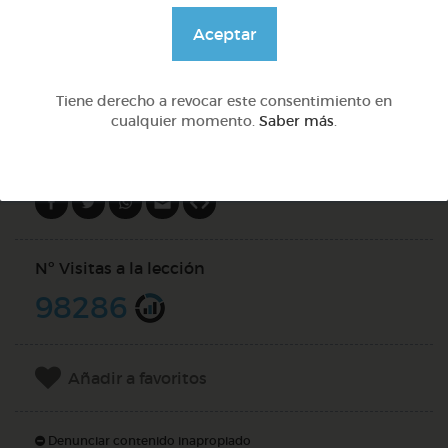
@Daniela03
Aceptar
DOCS (10)
Tiene derecho a revocar este consentimiento en
cualquier momento.
Saber más
.
Compartir en
Nº Visitas a la lección
98286
Añadir a favoritos
Denunciar contenido inapropiado