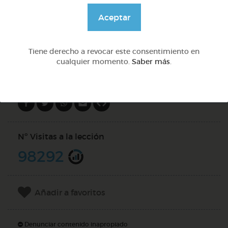
@Daniela03
Aceptar
DOCS (10)
Tiene derecho a revocar este consentimiento en
cualquier momento.
Saber más
.
Compartir en
Nº Visitas a la lección
98292
Añadir a favoritos
Denunciar contenido inapropiado