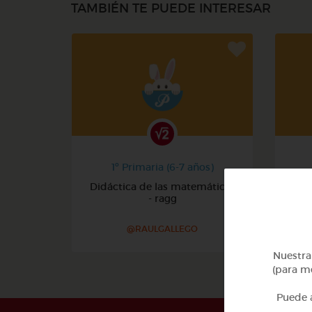
TAMBIÉN TE PUEDE INTERESAR
1º Primaria (6-7 años)
Didáctica de las matemáticas
- ragg
@RAULGALLEGO
Nuestra 
(para me
Puede a