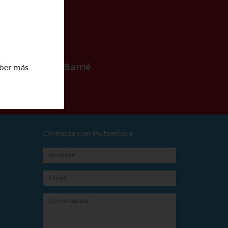
 la Fundación Barrié
ber más
.
Contacta con Pictoeduca