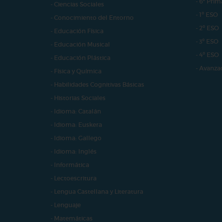
- 6º Prim
- Ciencias Sociales
- 1º ESO
- Conocimiento del Entorno
- 2º ESO
- Educación Física
- 3º ESO
- Educación Musical
- 4º ESO
- Educación Plástica
- Avanza
- Física y Química
- Habilidades Cognitivas Básicas
- Historias Sociales
- Idioma: Catalán
- Idioma: Euskera
- Idioma: Gallego
- Idioma: Inglés
- Informática
- Lectoescritura
- Lengua Castellana y Literatura
- Lenguaje
- Matemáticas