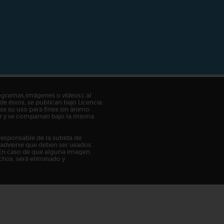
ogramas,imágenes o vídeos), al
de éstos, se publican bajo Licencia
e su uso para fines sin ánimo
tor y se compartan bajo la misma
responsable de la subida de
n advierte que deben ser usados
En caso de que alguna imagen,
chos, será eliminado y