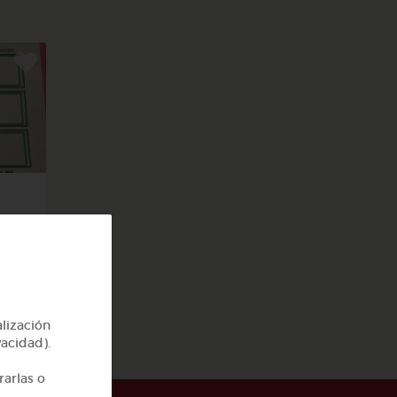
 el
alización
vacidad).
rarlas o