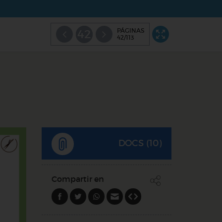
PÁGINAS
42
42/113
DOCS (10)
Compartir en