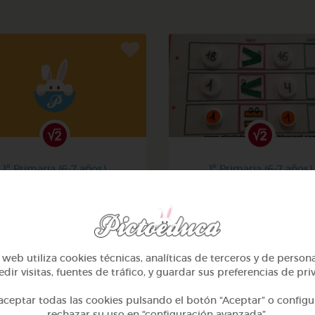
1º Primaria (6-7 años)
1º Primaria (6-7 años)
Contar hasta 10
Aprendemos a identificar
mayor menor e igual
@alcasasola
@Daniela03
web utiliza cookies técnicas, analíticas de terceros y de person
dir visitas, fuentes de tráfico, y guardar sus preferencias de pri
ceptar todas las cookies pulsando el botón “Aceptar” o configu
rechazar su uso en “configuración avanzada”.