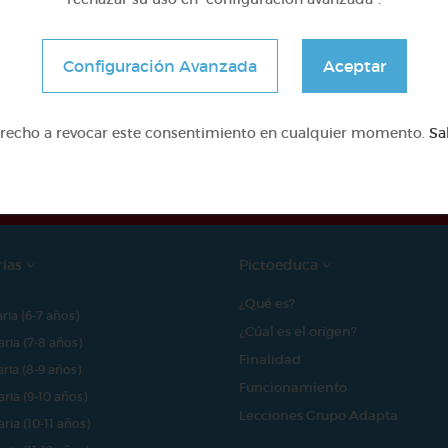
Configuración Avanzada
Aceptar
e proyecto ha sido posible gracias al mecenazgo de
erecho a revocar este consentimiento en cualquier momento.
Sa
rías
Pictoeduca
¿Qué es?
aria (6-7 años)
¿Cúal es el origen?
aria (7-8 años)
Finalidad
aria (8-9 años)
Funcionamiento
aria (9-10 años)
Lecciones Grupo Adapta
aria (10-11 años)