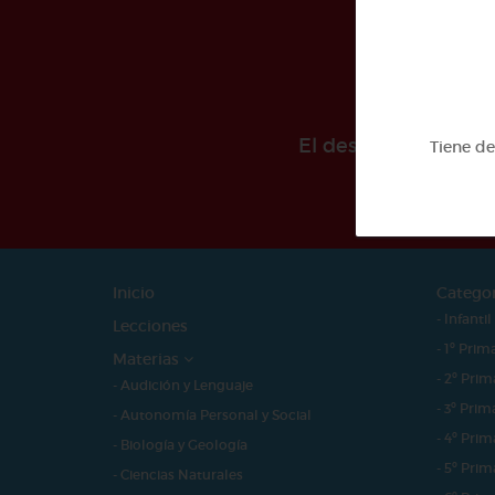
El desarollo de est
Tiene d
Inicio
Catego
- Infantil
Lecciones
- 1º Prim
Materias
- 2º Prim
- Audición y Lenguaje
- 3º Prim
- Autonomía Personal y Social
- 4º Prim
- Biología y Geología
- 5º Prim
- Ciencias Naturales