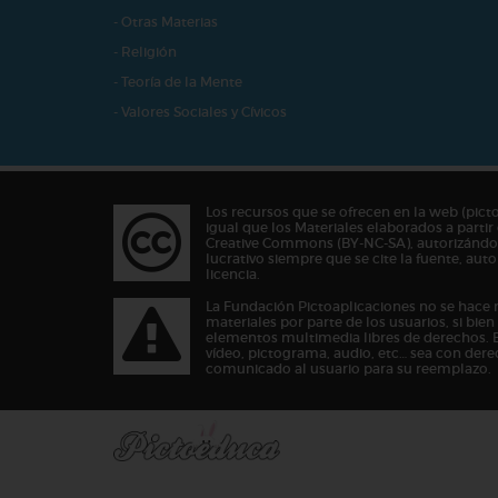
- Otras Materias
- Religión
- Teoría de la Mente
- Valores Sociales y Cívicos
Los recursos que se ofrecen en la web (pict
igual que los Materiales elaborados a partir 
Creative Commons (BY-NC-SA), autorizándos
lucrativo siempre que se cite la fuente, au
licencia.
La Fundación Pictoaplicaciones no se hace 
materiales por parte de los usuarios, si bie
elementos multimedia libres de derechos. 
vídeo, pictograma, audio, etc… sea con dere
comunicado al usuario para su reemplazo.