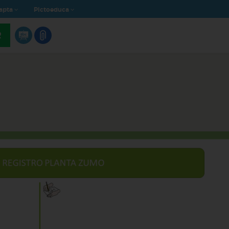
apta
Pictoeduca
R