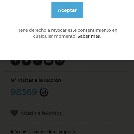
@Daniela03
Aceptar
DOCS (10)
Tiene derecho a revocar este consentimiento en
cualquier momento.
Saber más
.
Compartir en
Nº Visitas a la lección
98369
Añadir a favoritos
Denunciar contenido inapropiado