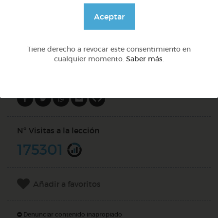
@Daniela03
Aceptar
DOCS (3)
Tiene derecho a revocar este consentimiento en
cualquier momento.
Saber más
.
Compartir en
Nº Visitas a la lección
175301
Añadir a favoritos
Denunciar contenido inapropiado