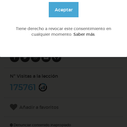
@Daniela03
Aceptar
DOCS (3)
Tiene derecho a revocar este consentimiento en
cualquier momento.
Saber más
.
Compartir en
Nº Visitas a la lección
175761
Añadir a favoritos
Denunciar contenido inapropiado