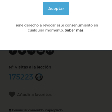
@Daniela03
Aceptar
DOCS (3)
Tiene derecho a revocar este consentimiento en
cualquier momento.
Saber más
.
Compartir en
Nº Visitas a la lección
175223
Añadir a favoritos
Denunciar contenido inapropiado