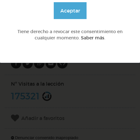
@Daniela03
Aceptar
DOCS (3)
Tiene derecho a revocar este consentimiento en
cualquier momento.
Saber más
.
Compartir en
Nº Visitas a la lección
175321
Añadir a favoritos
Denunciar contenido inapropiado