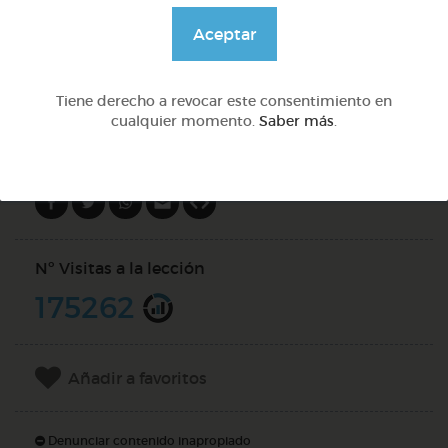
@Daniela03
Aceptar
DOCS (3)
Tiene derecho a revocar este consentimiento en
cualquier momento.
Saber más
.
Compartir en
Nº Visitas a la lección
175262
Añadir a favoritos
Denunciar contenido inapropiado