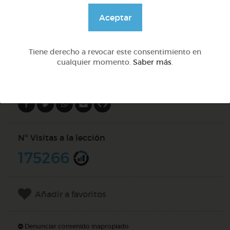
@Daniela03
Aceptar
DOCS (3)
Tiene derecho a revocar este consentimiento en
cualquier momento.
Saber más
.
Compartir en
Nº Visitas a la lección
175266
Añadir a favoritos
Denunciar contenido inapropiado