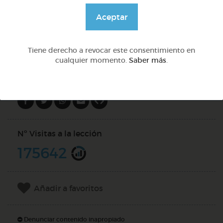
@Daniela03
Aceptar
DOCS (3)
Tiene derecho a revocar este consentimiento en
cualquier momento.
Saber más
.
Compartir en
Nº Visitas a la lección
175642
Añadir a favoritos
Denunciar contenido inapropiado