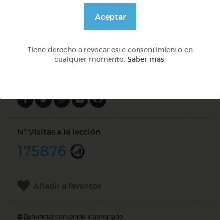
@Daniela03
Aceptar
DOCS (3)
Tiene derecho a revocar este consentimiento en
cualquier momento.
Saber más
.
Compartir en
Nº Visitas a la lección
175876
Añadir a favoritos
Denunciar contenido inapropiado