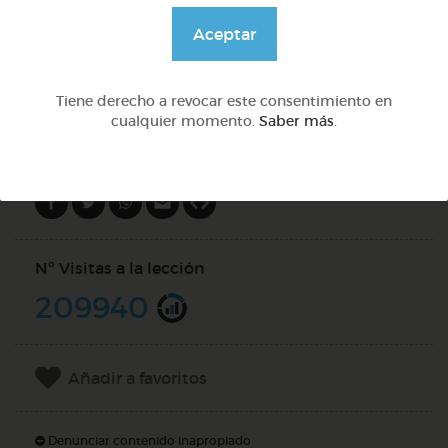
@GrupoAdapta
Aceptar
DOCS (4)
Tiene derecho a revocar este consentimiento en
cualquier momento.
Saber más
.
Compartir en
Nº Visitas a la lección
209940
Añadir a favoritos
Denunciar contenido inapropiado