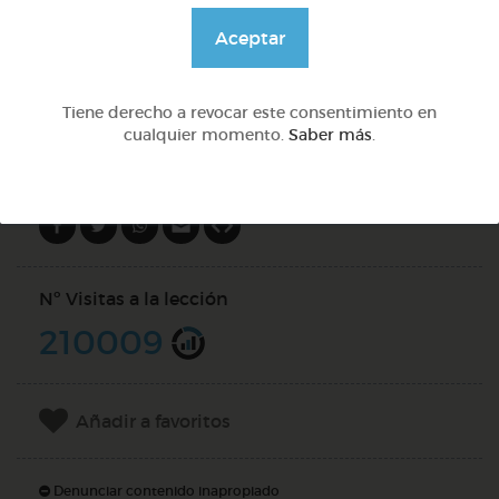
@GrupoAdapta
Aceptar
DOCS (4)
Tiene derecho a revocar este consentimiento en
cualquier momento.
Saber más
.
Compartir en
Nº Visitas a la lección
210009
Añadir a favoritos
Denunciar contenido inapropiado