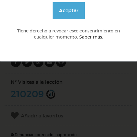
@GrupoAdapta
Aceptar
DOCS (4)
Tiene derecho a revocar este consentimiento en
cualquier momento.
Saber más
.
Compartir en
Nº Visitas a la lección
210209
Añadir a favoritos
Denunciar contenido inapropiado