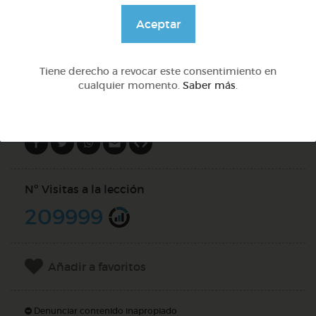
@GrupoAdapta
Aceptar
DOCS (4)
Tiene derecho a revocar este consentimiento en
cualquier momento.
Saber más
.
Compartir en
Nº Visitas a la lección
209999
Añadir a favoritos
Denunciar contenido inapropiado