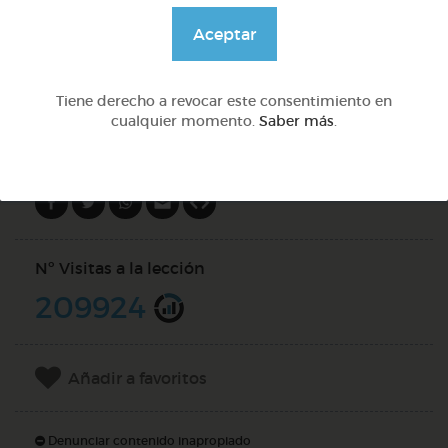
@GrupoAdapta
Aceptar
DOCS (4)
Tiene derecho a revocar este consentimiento en
cualquier momento.
Saber más
.
Compartir en
Nº Visitas a la lección
209924
Añadir a favoritos
Denunciar contenido inapropiado