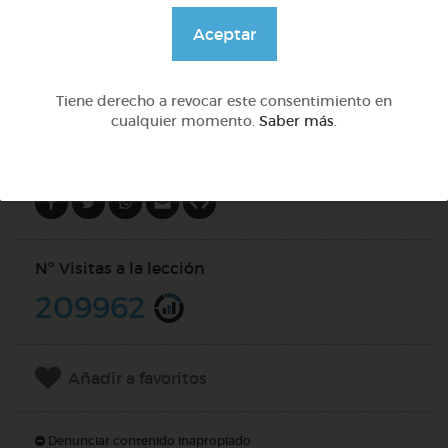
@GrupoAdapta
Aceptar
DOCS (4)
Tiene derecho a revocar este consentimiento en
cualquier momento.
Saber más
.
Compartir en
Nº Visitas a la lección
209962
Añadir a favoritos
Denunciar contenido inapropiado