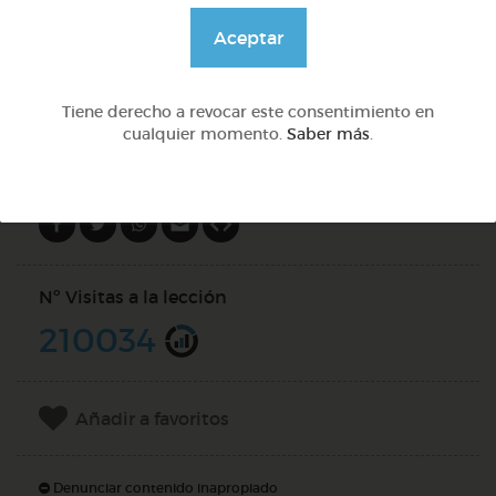
@GrupoAdapta
Aceptar
DOCS (4)
Tiene derecho a revocar este consentimiento en
cualquier momento.
Saber más
.
Compartir en
Nº Visitas a la lección
210034
Añadir a favoritos
Denunciar contenido inapropiado