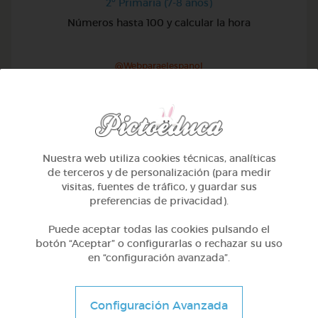
2º Primaria (7-8 años)
Números hasta 100 y calcular la hora
@Webparaelespanol
Nuestra web utiliza cookies técnicas, analíticas
de terceros y de personalización (para medir
visitas, fuentes de tráfico, y guardar sus
preferencias de privacidad).
Puede aceptar todas las cookies pulsando el
botón “Aceptar” o configurarlas o rechazar su uso
en “configuración avanzada”.
2º Primaria (7-8 años)
Configuración Avanzada