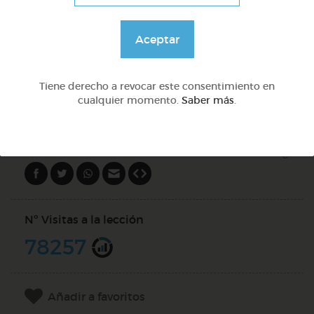
Lo más sano en la cocina y 2 fábulas de esopo
Aceptar
@Webparaelespanol
Tiene derecho a revocar este consentimiento en
DOCS (2)
cualquier momento.
Saber más
.
Compartir en
Nº Visitas a la lección
78257
Añadir a favoritos