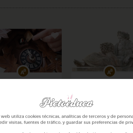
2º Primaria (7-8 años)
2º Primaria (7-8 años)
eros hasta 100 y calcular
Lo más sano en la cocina 
la hora
fábulas de esopo
@Webparaelespanol
@Webparaelespanol
web utiliza cookies técnicas, analíticas de terceros y de person
dir visitas, fuentes de tráfico, y guardar sus preferencias de pri