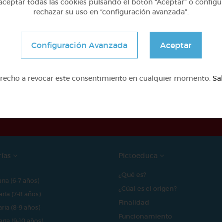
ceptar todas las cookies pulsando el botón “Aceptar” o configu
rechazar su uso en “configuración avanzada”.
Configuración Avanzada
Aceptar
erecho a revocar este consentimiento en cualquier momento.
Sa
e proyecto ha sido posible gracias al mecenazgo de
rías
Pictoeduca
¿Qué es?
aria (6-7 años)
¿Cúal es el origen?
aria (7-8 años)
Finalidad
aria (8-9 años)
Funcionamiento
aria (9-10 años)