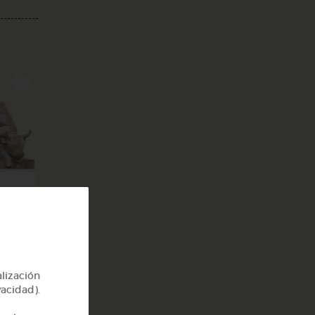
y 2
alización
vacidad).