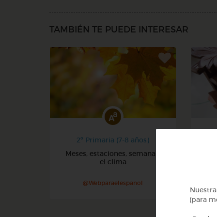
TAMBIÉN TE PUEDE INTERESAR
2º Primaria (7-8 años)
Meses, estaciones, semana y
Núm
el clima
@Webparaelespanol
Nuestra 
(para me