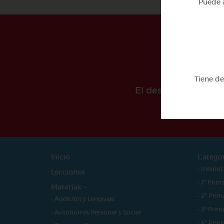
Puede a
Tiene d
El desarollo de est
Inicio
Catego
- Infantil
Lecciones
- 1º Prim
Materias
- 2º Prim
- Audición y Lenguaje
- 3º Prim
- Autonomía Personal y Social
- 4º Prim