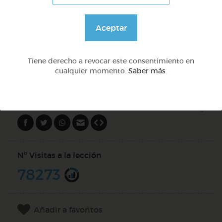
Lo más sano en la cocina y 2 fábulas de esopo
Aceptar
@Webparaelespanol
Tiene derecho a revocar este consentimiento en
DOCS (2)
cualquier momento.
Saber más
.
Compartir en
Nº Visitas a la lección
78273
Añadir a favoritos