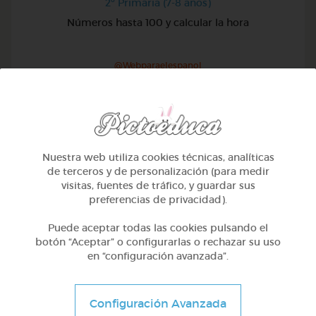
2º Primaria (7-8 años)
Números hasta 100 y calcular la hora
@Webparaelespanol
Nuestra web utiliza cookies técnicas, analíticas
de terceros y de personalización (para medir
visitas, fuentes de tráfico, y guardar sus
preferencias de privacidad).
Puede aceptar todas las cookies pulsando el
botón “Aceptar” o configurarlas o rechazar su uso
en “configuración avanzada”.
2º Primaria (7-8 años)
Configuración Avanzada