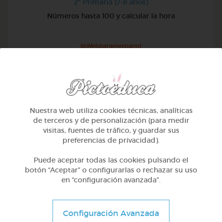
2º Primaria (7-8 años)
Números hasta 100 y calcular la hora
@Webparaelespanol
Nuestra web utiliza cookies técnicas, analíticas
de terceros y de personalización (para medir
visitas, fuentes de tráfico, y guardar sus
preferencias de privacidad).
Puede aceptar todas las cookies pulsando el
botón “Aceptar” o configurarlas o rechazar su uso
en “configuración avanzada”.
2º Primaria (7-8 años)
Configuración Avanzada