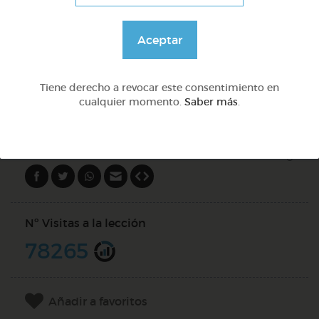
Lo más sano en la cocina y 2 fábulas de esopo
Aceptar
@Webparaelespanol
Tiene derecho a revocar este consentimiento en
DOCS (2)
cualquier momento.
Saber más
.
Compartir en
Nº Visitas a la lección
78265
Añadir a favoritos