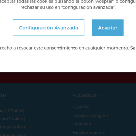
ceptar todas las cookies pulsando el botón “Aceptar” o configu
rechazar su uso en “configuración avanzada”.
Configuración Avanzada
Aceptar
erecho a revocar este consentimiento en cualquier momento.
Sa
e proyecto ha sido posible gracias al mecenazgo de
rías
Pictoeduca
¿Qué es?
aria (6-7 años)
¿Cúal es el origen?
aria (7-8 años)
Finalidad
aria (8-9 años)
Funcionamiento
aria (9-10 años)