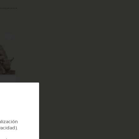
y 2
alización
vacidad).