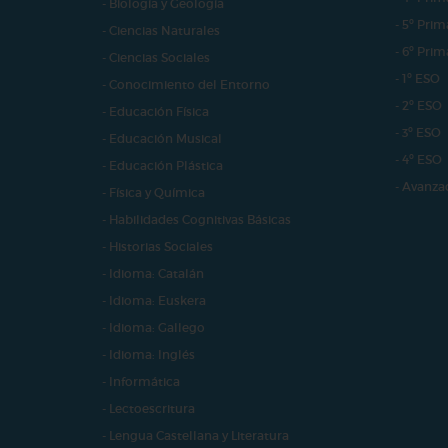
- Biología y Geología
- 5º Prim
- Ciencias Naturales
- 6º Prim
- Ciencias Sociales
- 1º ESO
- Conocimiento del Entorno
- 2º ESO
- Educación Física
- 3º ESO
- Educación Musical
- 4º ESO
- Educación Plástica
- Avanza
- Física y Química
- Habilidades Cognitivas Básicas
- Historias Sociales
- Idioma: Catalán
- Idioma: Euskera
- Idioma: Gallego
- Idioma: Inglés
- Informática
- Lectoescritura
- Lengua Castellana y Literatura