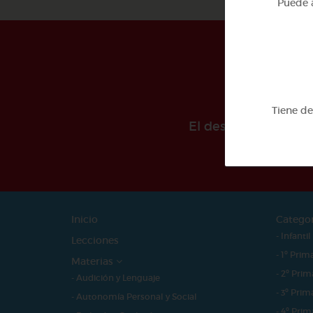
Puede a
Tiene d
El desarollo de est
Inicio
Catego
- Infantil
Lecciones
- 1º Prim
Materias
- 2º Prim
- Audición y Lenguaje
- 3º Prim
- Autonomía Personal y Social
- 4º Prim