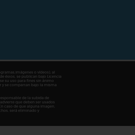
ogramas,imágenes o vídeos), al
de éstos, se publican bajo Licencia
e su uso para fines sin ánimo
tor y se compartan bajo la misma
responsable de la subida de
n advierte que deben ser usados
En caso de que alguna imagen,
chos, será eliminado y