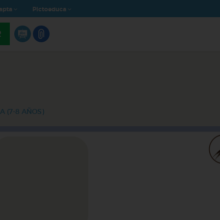
apta
Pictoeduca
R
A (7-8 AÑOS)