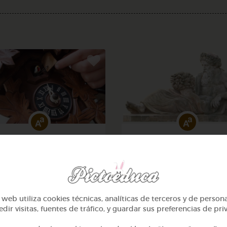
2º Primaria (7-8 años)
2º Primaria (7-8 años)
eros hasta 100 y calcular
Lo más sano en la cocina 
la hora
fábulas de esopo
@Webparaelespanol
@Webparaelespanol
web utiliza cookies técnicas, analíticas de terceros y de person
dir visitas, fuentes de tráfico, y guardar sus preferencias de pri