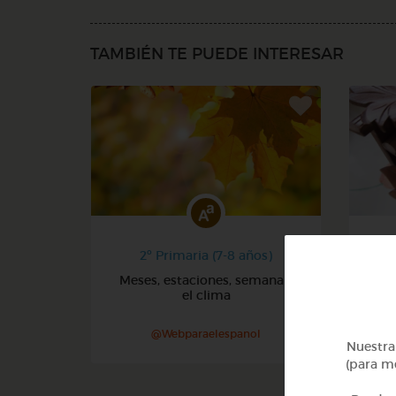
TAMBIÉN TE PUEDE INTERESAR
2º Primaria (7-8 años)
Meses, estaciones, semana y
Núm
el clima
@Webparaelespanol
Nuestra 
(para me