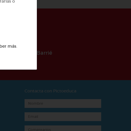
rarlas o
ber más
.
 la Fundación Barrié
Contacta con Pictoeduca