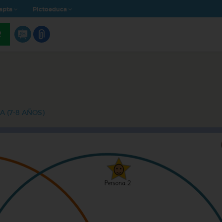
apta
Pictoeduca
R
A (7-8 AÑOS)