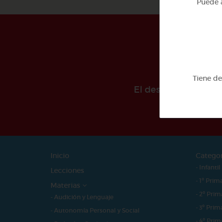
Puede a
Tiene d
El desarollo de est
Inicio
Catego
- Infantil
Lecciones
- 1º Prim
Materias
- 2º Prim
- Audición y Lenguaje
- 3º Prim
- Autonomía Personal y Social
- 4º Prim