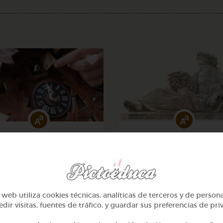
2º Primaria (7-8 años)
2º Primaria (7-8 años)
eros hasta 100 y calcular
Lo más sano en la cocina 
la hora
fábulas de esopo
@Webparaelespanol
@Webparaelespanol
web utiliza cookies técnicas, analíticas de terceros y de person
dir visitas, fuentes de tráfico, y guardar sus preferencias de pri