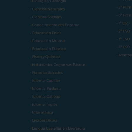
- Biología y Geología
- 5º Prim
- Ciencias Naturales
- 6º Prim
- Ciencias Sociales
- 1º ESO
- Conocimiento del Entorno
- 2º ESO
- Educación Física
- 3º ESO
- Educación Musical
- 4º ESO
- Educación Plástica
- Avanza
- Física y Química
- Habilidades Cognitivas Básicas
- Historias Sociales
- Idioma: Catalán
- Idioma: Euskera
- Idioma: Gallego
- Idioma: Inglés
- Informática
- Lectoescritura
- Lengua Castellana y Literatura