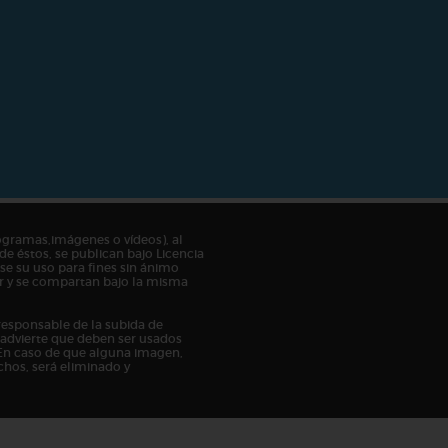
ogramas,imágenes o vídeos), al
de éstos, se publican bajo Licencia
e su uso para fines sin ánimo
tor y se compartan bajo la misma
responsable de la subida de
n advierte que deben ser usados
En caso de que alguna imagen,
chos, será eliminado y