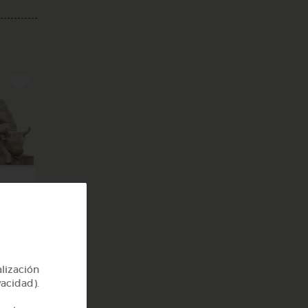
y 2
alización
vacidad).