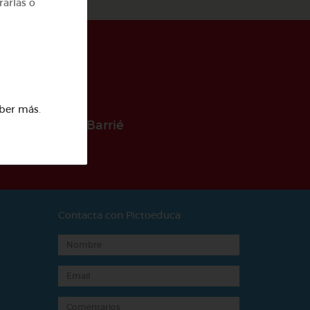
rarlas o
ber más
.
 la Fundación Barrié
Contacta con Pictoeduca