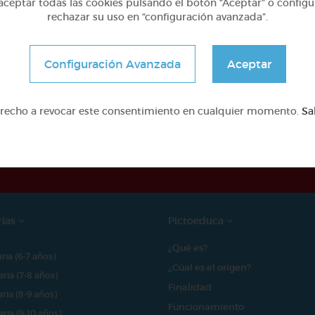
ceptar todas las cookies pulsando el botón “Aceptar” o configu
rechazar su uso en “configuración avanzada”.
Configuración Avanzada
Aceptar
erecho a revocar este consentimiento en cualquier momento.
Sa
e proyecto ha sido posible gracias al mecenazgo de
rías
Pictoeduca
¿Qué es?
aria (6-7 años)
¿Cúal es el origen?
aria (7-8 años)
Finalidad
aria (8-9 años)
Funcionamiento
aria (9-10 años)