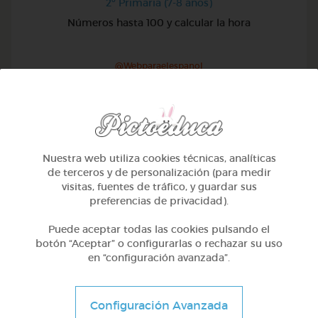
2º Primaria (7-8 años)
Números hasta 100 y calcular la hora
@Webparaelespanol
Nuestra web utiliza cookies técnicas, analíticas
de terceros y de personalización (para medir
visitas, fuentes de tráfico, y guardar sus
preferencias de privacidad).
Puede aceptar todas las cookies pulsando el
botón “Aceptar” o configurarlas o rechazar su uso
en “configuración avanzada”.
2º Primaria (7-8 años)
Configuración Avanzada