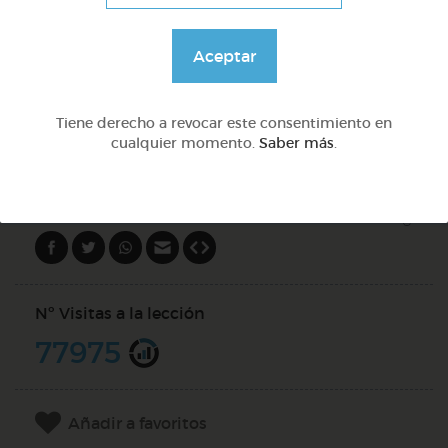
Lo más sano en la cocina y 2 fábulas de esopo
Aceptar
@Webparaelespanol
Tiene derecho a revocar este consentimiento en
DOCS (2)
cualquier momento.
Saber más
.
Compartir en
Nº Visitas a la lección
77975
Añadir a favoritos