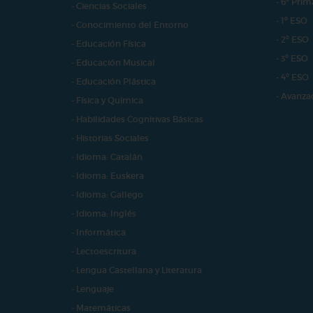
- 6º Prim
- Ciencias Sociales
- 1º ESO
- Conocimiento del Entorno
- 2º ESO
- Educación Física
- 3º ESO
- Educación Musical
- 4º ESO
- Educación Plástica
- Avanza
- Física y Química
- Habilidades Cognitivas Básicas
- Historias Sociales
- Idioma: Catalán
- Idioma: Euskera
- Idioma: Gallego
- Idioma: Inglés
- Informática
- Lectoescritura
- Lengua Castellana y Literatura
- Lenguaje
- Matemáticas