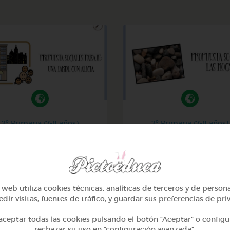
2º Primaria (7-8 años)
2º Primaria (7-8 años)
isaje urbano y rural: una
Las rocas
tarde con alicia
@GrupoAdapta
@GrupoAdapta
web utiliza cookies técnicas, analíticas de terceros y de person
dir visitas, fuentes de tráfico, y guardar sus preferencias de pri
ceptar todas las cookies pulsando el botón “Aceptar” o configu
rechazar su uso en “configuración avanzada”.