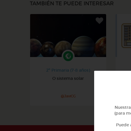
TAMBIÉN TE PUEDE INTERESAR
2º Primaria (7-8 años)
O sistema solar
Pa
@JaviCG
Nuestra 
(para me
Puede a