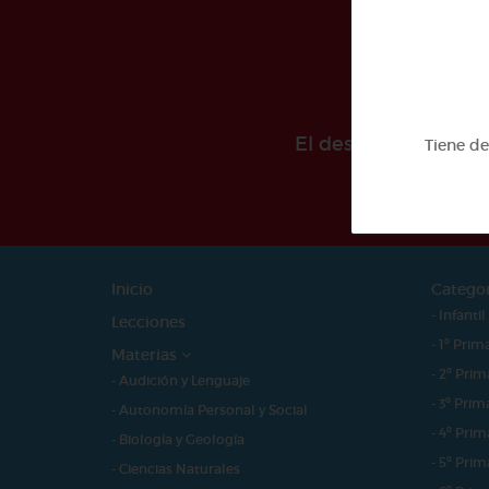
El desarollo de est
Tiene d
Inicio
Catego
- Infantil
Lecciones
- 1º Prim
Materias
- 2º Prim
- Audición y Lenguaje
- 3º Prim
- Autonomía Personal y Social
- 4º Prim
- Biología y Geología
- 5º Prim
- Ciencias Naturales