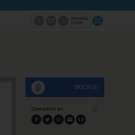
PÁGINAS
01
01/109
DOCS (2)
Compartir en