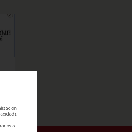
alización
vacidad).
rarlas o