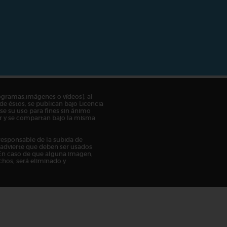
ogramas,imágenes o vídeos), al
de éstos, se publican bajo Licencia
e su uso para fines sin ánimo
tor y se compartan bajo la misma
responsable de la subida de
n advierte que deben ser usados
En caso de que alguna imagen,
chos, será eliminado y