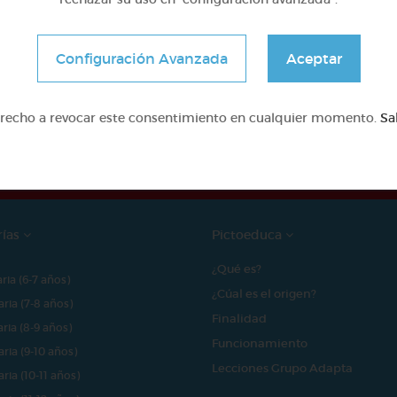
Configuración Avanzada
Aceptar
e proyecto ha sido posible gracias al mecenazgo de
erecho a revocar este consentimiento en cualquier momento.
Sa
rías
Pictoeduca
¿Qué es?
aria (6-7 años)
¿Cúal es el origen?
aria (7-8 años)
Finalidad
aria (8-9 años)
Funcionamiento
aria (9-10 años)
Lecciones Grupo Adapta
aria (10-11 años)