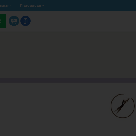
apta
Pictoeduca
R