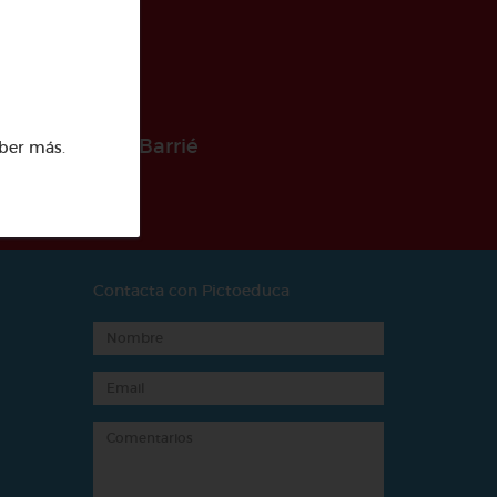
 la Fundación Barrié
ber más
.
Contacta con Pictoeduca