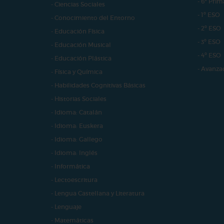
- 6º Prim
- Ciencias Sociales
- 1º ESO
- Conocimiento del Entorno
- 2º ESO
- Educación Física
- 3º ESO
- Educación Musical
- 4º ESO
- Educación Plástica
- Avanza
- Física y Química
- Habilidades Cognitivas Básicas
- Historias Sociales
- Idioma: Catalán
- Idioma: Euskera
- Idioma: Gallego
- Idioma: Inglés
- Informática
- Lectoescritura
- Lengua Castellana y Literatura
- Lenguaje
- Matemáticas