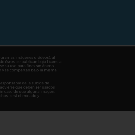
ogramas,imágenes o vídeos), al
de éstos, se publican bajo Licencia
e su uso para fines sin ánimo
tor y se compartan bajo la misma
responsable de la subida de
n advierte que deben ser usados
En caso de que alguna imagen,
chos, será eliminado y