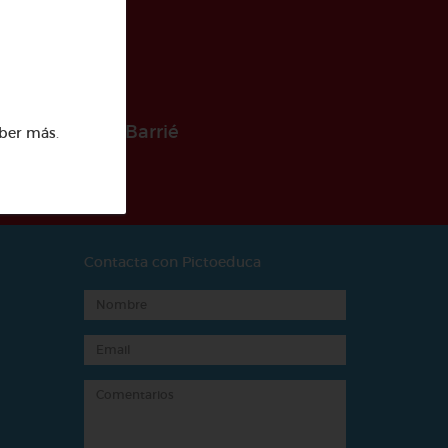
 la Fundación Barrié
ber más
.
Contacta con Pictoeduca