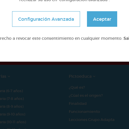
Configuración Avanzada
Aceptar
e proyecto ha sido posible gracias al mecenazgo de
erecho a revocar este consentimiento en cualquier momento.
Sa
rías
Pictoeduca
¿Qué es?
aria (6-7 años)
¿Cúal es el origen?
aria (7-8 años)
Finalidad
aria (8-9 años)
Funcionamiento
aria (9-10 años)
Lecciones Grupo Adapta
aria (10-11 años)