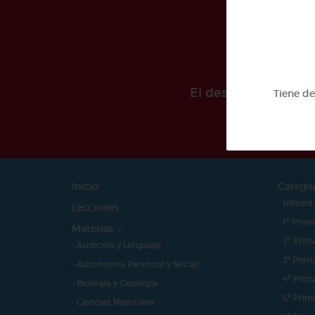
El desarollo de est
Tiene d
Inicio
Catego
- Infantil
Lecciones
- 1º Prim
Materias
- 2º Prim
- Audición y Lenguaje
- 3º Prim
- Autonomía Personal y Social
- 4º Prim
- Biología y Geología
- 5º Prim
- Ciencias Naturales