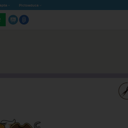
apta
Pictoeduca
R