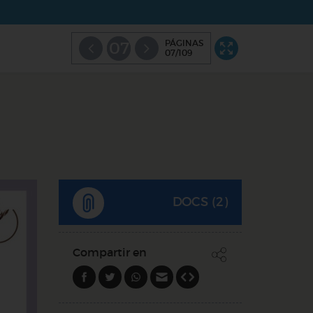
PÁGINAS
07
07/109
DOCS (2)
Compartir en