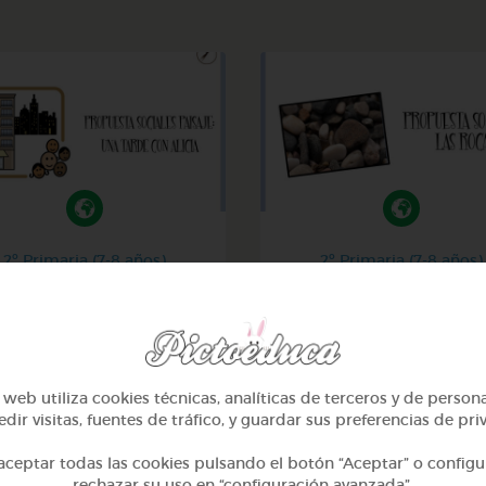
2º Primaria (7-8 años)
2º Primaria (7-8 años)
isaje urbano y rural: una
Las rocas
tarde con alicia
@GrupoAdapta
@GrupoAdapta
web utiliza cookies técnicas, analíticas de terceros y de person
dir visitas, fuentes de tráfico, y guardar sus preferencias de pri
ceptar todas las cookies pulsando el botón “Aceptar” o configu
rechazar su uso en “configuración avanzada”.