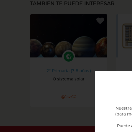
TAMBIÉN TE PUEDE INTERESAR
2º Primaria (7-8 años)
O sistema solar
Pa
@JaviCG
Nuestra 
(para me
Puede a