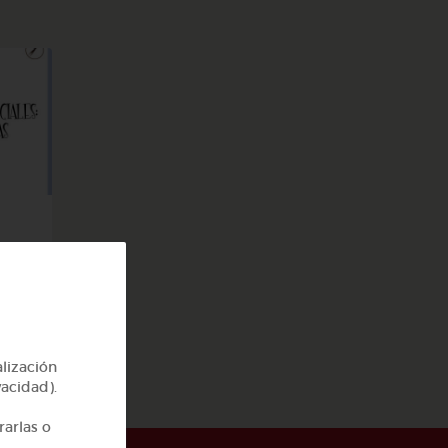
alización
vacidad).
rarlas o