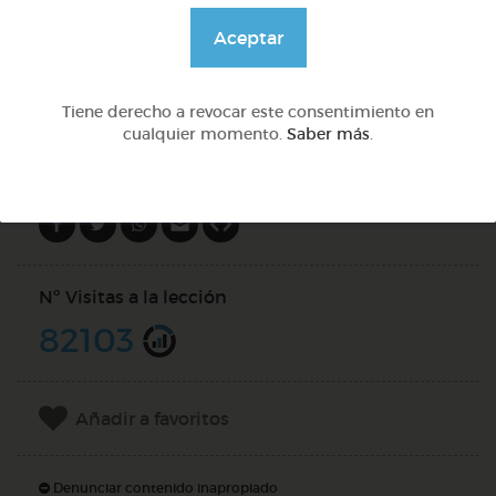
@GrupoAdapta
Aceptar
DOCS (2)
Tiene derecho a revocar este consentimiento en
cualquier momento.
Saber más
.
Compartir en
Nº Visitas a la lección
82103
Añadir a favoritos
Denunciar contenido inapropiado