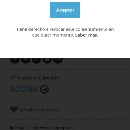
@GrupoAdapta
Aceptar
DOCS (2)
Tiene derecho a revocar este consentimiento en
cualquier momento.
Saber más
.
Compartir en
Nº Visitas a la lección
82098
Añadir a favoritos
Denunciar contenido inapropiado