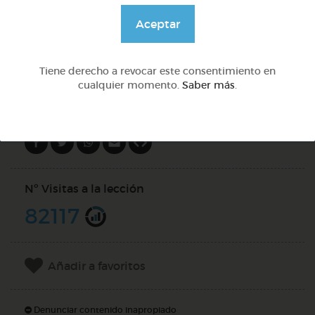
@GrupoAdapta
Aceptar
DOCS (2)
Tiene derecho a revocar este consentimiento en
cualquier momento.
Saber más
.
Compartir en
Nº Visitas a la lección
82117
Añadir a favoritos
Denunciar contenido inapropiado