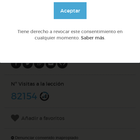
@GrupoAdapta
Aceptar
DOCS (2)
Tiene derecho a revocar este consentimiento en
cualquier momento.
Saber más
.
Compartir en
Nº Visitas a la lección
82154
Añadir a favoritos
Denunciar contenido inapropiado