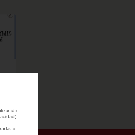
alización
vacidad).
rarlas o