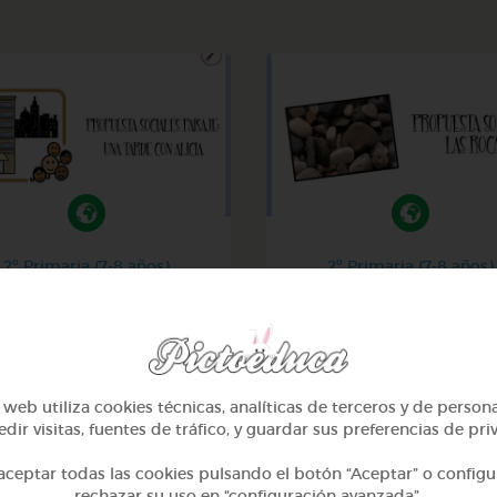
2º Primaria (7-8 años)
2º Primaria (7-8 años)
isaje urbano y rural: una
Las rocas
tarde con alicia
@GrupoAdapta
@GrupoAdapta
web utiliza cookies técnicas, analíticas de terceros y de person
dir visitas, fuentes de tráfico, y guardar sus preferencias de pri
ceptar todas las cookies pulsando el botón “Aceptar” o configu
rechazar su uso en “configuración avanzada”.