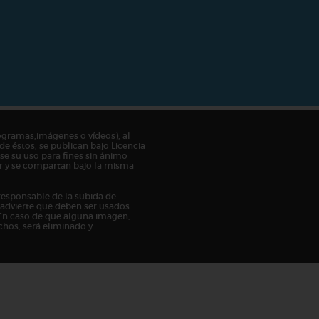
ogramas,imágenes o vídeos), al
de éstos, se publican bajo Licencia
e su uso para fines sin ánimo
tor y se compartan bajo la misma
responsable de la subida de
n advierte que deben ser usados
En caso de que alguna imagen,
chos, será eliminado y