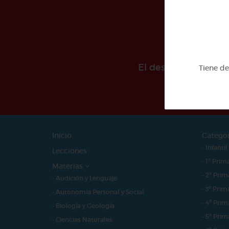
El desarollo de est
Tiene d
Inicio
Catego
- Infantil
Lecciones
- 1º Prim
Materias
- 2º Prim
- Audición y Lenguaje
- 3º Prim
- Autonomía Personal y Social
- 4º Prim
- Biología y Geología
- 5º Prim
- Ciencias Naturales