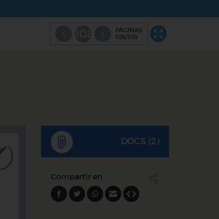
PÁGINAS
108
108/109
DOCS (2)
Compartir en