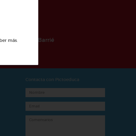
 la Fundación Barrié
ber más
.
Contacta con Pictoeduca