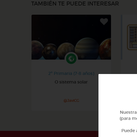
TAMBIÉN TE PUEDE INTERESAR
2º Primaria (7-8 años)
O sistema solar
Pa
@JaviCG
Nuestra 
(para me
Puede a