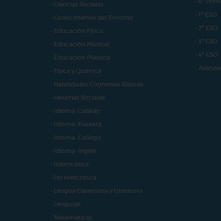
- 6º Prim
- Ciencias Sociales
- 1º ESO
- Conocimiento del Entorno
- 2º ESO
- Educación Física
- 3º ESO
- Educación Musical
- 4º ESO
- Educación Plástica
- Avanza
- Física y Química
- Habilidades Cognitivas Básicas
- Historias Sociales
- Idioma: Catalán
- Idioma: Euskera
- Idioma: Gallego
- Idioma: Inglés
- Informática
- Lectoescritura
- Lengua Castellana y Literatura
- Lenguaje
- Matemáticas