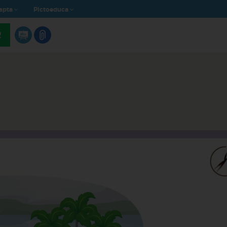
apta
Pictoeduca
R