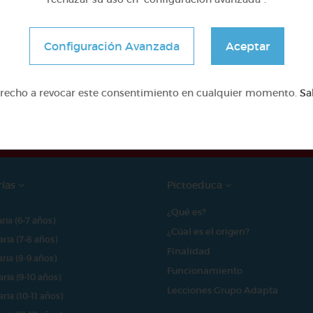
Configuración Avanzada
Aceptar
e proyecto ha sido posible gracias al mecenazgo de
erecho a revocar este consentimiento en cualquier momento.
Sa
rías
Pictoeduca
¿Qué es?
aria (6-7 años)
¿Cúal es el origen?
aria (7-8 años)
Finalidad
aria (8-9 años)
Funcionamiento
aria (9-10 años)
Lecciones Grupo Adapta
aria (10-11 años)