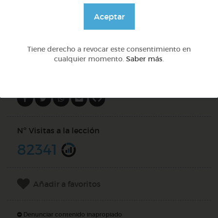
@GrupoAdapta
Aceptar
DOCS (2)
Tiene derecho a revocar este consentimiento en
cualquier momento.
Saber más
.
Compartir en
Nº Visitas a la lección
82341
Añadir a favoritos
Denunciar contenido inapropiado