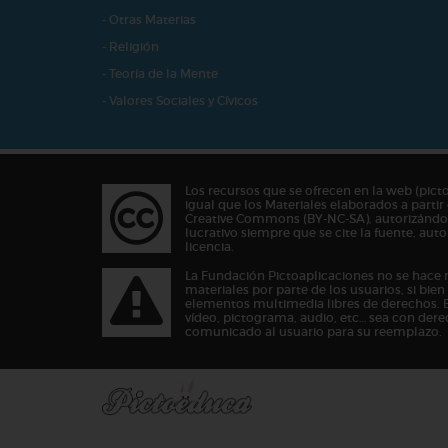
- Otras Materias
- Religión
- Teoría de la Mente
- Valores Sociales y Cívicos
Los recursos que se ofrecen en la web (pict
igual que los Materiales elaborados a partir 
Creative Commons (BY-NC-SA), autorizándos
lucrativo siempre que se cite la fuente, au
licencia.
La Fundación Pictoaplicaciones no se hace 
materiales por parte de los usuarios, si bie
elementos multimedia libres de derechos. 
vídeo, pictograma, audio, etc… sea con dere
comunicado al usuario para su reemplazo.