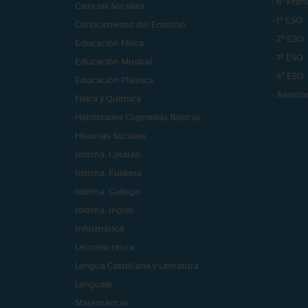
- 6º Prim
- Ciencias Sociales
- 1º ESO
- Conocimiento del Entorno
- 2º ESO
- Educación Física
- 3º ESO
- Educación Musical
- 4º ESO
- Educación Plástica
- Avanza
- Física y Química
- Habilidades Cognitivas Básicas
- Historias Sociales
- Idioma: Catalán
- Idioma: Euskera
- Idioma: Gallego
- Idioma: Inglés
- Informática
- Lectoescritura
- Lengua Castellana y Literatura
- Lenguaje
- Matemáticas