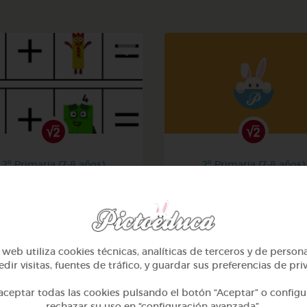
2º Primaria (7-8 años)
2º Primaria (7-8 años)
La suma
Aprendiendo matemati
@Iaravw
@solangeariass
web utiliza cookies técnicas, analíticas de terceros y de person
dir visitas, fuentes de tráfico, y guardar sus preferencias de pri
ceptar todas las cookies pulsando el botón “Aceptar” o configu
rechazar su uso en “configuración avanzada”.