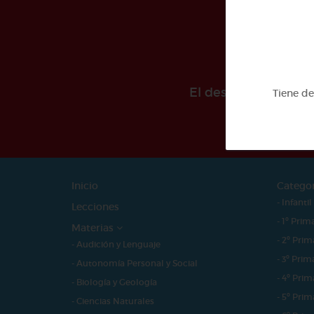
El desarollo de est
Tiene d
Inicio
Catego
- Infantil
Lecciones
- 1º Prim
Materias
- 2º Prim
- Audición y Lenguaje
- 3º Prim
- Autonomía Personal y Social
- 4º Prim
- Biología y Geología
- 5º Prim
- Ciencias Naturales