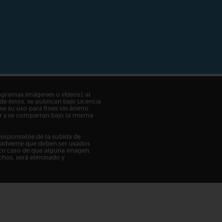
ogramas,imágenes o vídeos), al
de éstos, se publican bajo Licencia
e su uso para fines sin ánimo
tor y se compartan bajo la misma
responsable de la subida de
n advierte que deben ser usados
En caso de que alguna imagen,
chos, será eliminado y