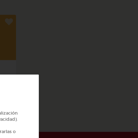
cas
alización
vacidad).
rarlas o