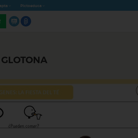
apta
Pictoeduca
R
A GLOTONA