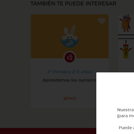
TAMBIÉN TE PUEDE INTERESAR
2º Primaria (7-8 años)
Aprendemos los numeros
@Pia23
Nuestra 
(para me
Puede a