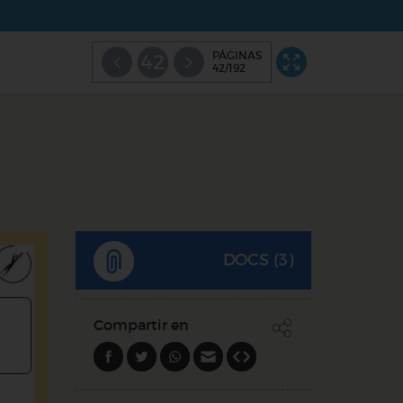
PÁGINAS
42
42/192
DOCS (3)
Compartir en