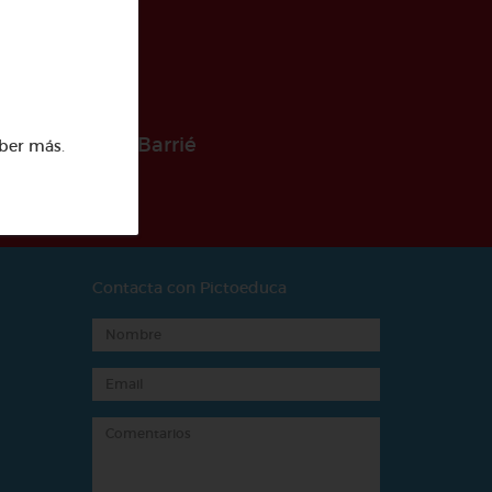
 la Fundación Barrié
ber más
.
Contacta con Pictoeduca