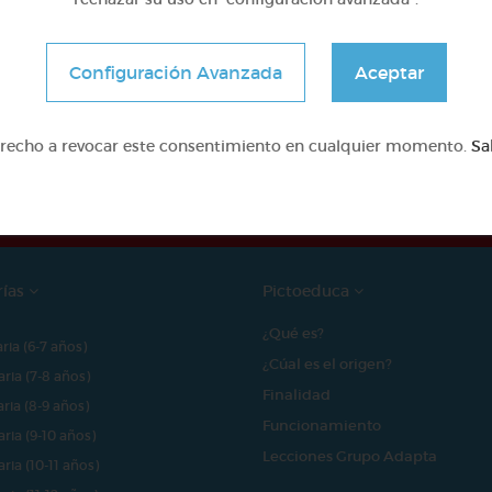
Configuración Avanzada
Aceptar
e proyecto ha sido posible gracias al mecenazgo de
erecho a revocar este consentimiento en cualquier momento.
Sa
rías
Pictoeduca
¿Qué es?
aria (6-7 años)
¿Cúal es el origen?
aria (7-8 años)
Finalidad
aria (8-9 años)
Funcionamiento
aria (9-10 años)
Lecciones Grupo Adapta
aria (10-11 años)