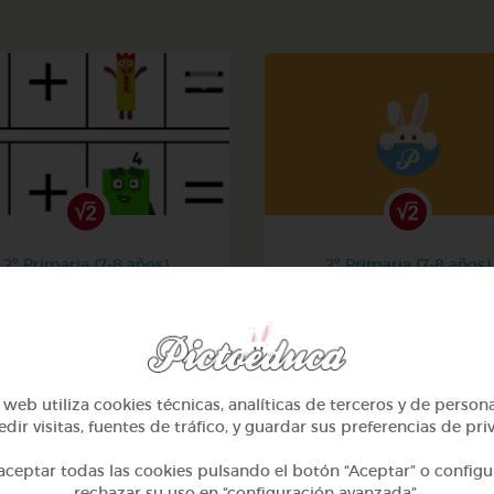
2º Primaria (7-8 años)
2º Primaria (7-8 años)
La suma
Aprendiendo matemati
@Iaravw
@solangeariass
web utiliza cookies técnicas, analíticas de terceros y de person
dir visitas, fuentes de tráfico, y guardar sus preferencias de pri
ceptar todas las cookies pulsando el botón “Aceptar” o configu
rechazar su uso en “configuración avanzada”.