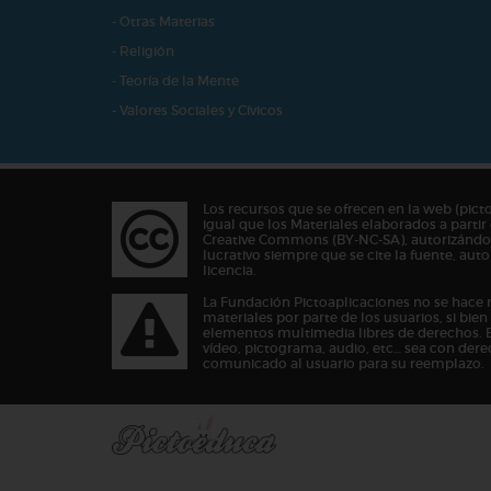
- Otras Materias
- Religión
- Teoría de la Mente
- Valores Sociales y Cívicos
Los recursos que se ofrecen en la web (pict
igual que los Materiales elaborados a partir 
Creative Commons (BY-NC-SA), autorizándos
lucrativo siempre que se cite la fuente, au
licencia.
La Fundación Pictoaplicaciones no se hace 
materiales por parte de los usuarios, si bie
elementos multimedia libres de derechos. 
vídeo, pictograma, audio, etc… sea con dere
comunicado al usuario para su reemplazo.