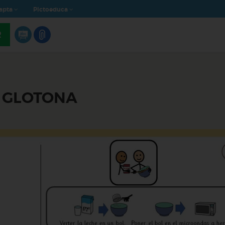
apta
Pictoeduca
R
A GLOTONA