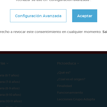
Configuración Avanzada
Aceptar
e proyecto ha sido posible gracias al mecenazgo de
erecho a revocar este consentimiento en cualquier momento.
Sa
rías
Pictoeduca
¿Qué es?
aria (6-7 años)
¿Cúal es el origen?
aria (7-8 años)
Finalidad
aria (8-9 años)
Funcionamiento
aria (9-10 años)
Lecciones Grupo Adapta
aria (10-11 años)