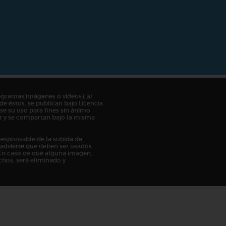
ogramas,imágenes o vídeos), al
de éstos, se publican bajo Licencia
e su uso para fines sin ánimo
tor y se compartan bajo la misma
responsable de la subida de
n advierte que deben ser usados
En caso de que alguna imagen,
chos, será eliminado y