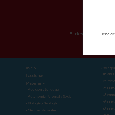
El desarollo de est
Tiene d
Inicio
Catego
- Infantil
Lecciones
- 1º Prim
Materias
- 2º Prim
- Audición y Lenguaje
- 3º Prim
- Autonomía Personal y Social
- 4º Prim
- Biología y Geología
- 5º Prim
- Ciencias Naturales