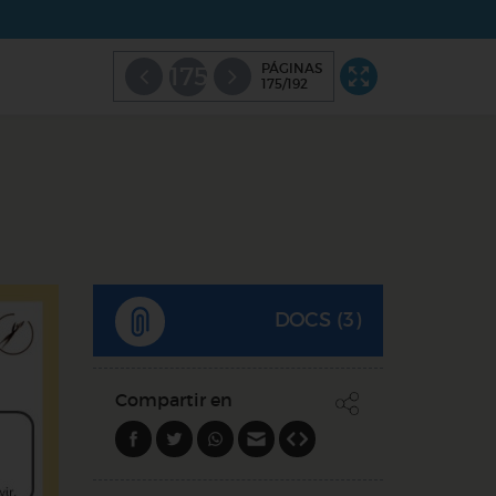
PÁGINAS
175
175/192
DOCS (3)
Compartir en