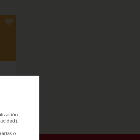
cas
alización
vacidad).
rarlas o