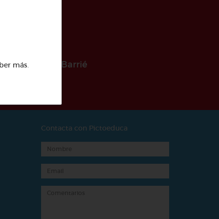
 la Fundación Barrié
ber más
.
Contacta con Pictoeduca