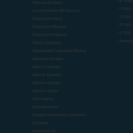
- 6º Prim
- Ciencias Sociales
- 1º ESO
- Conocimiento del Entorno
- 2º ESO
- Educación Física
- 3º ESO
- Educación Musical
- 4º ESO
- Educación Plástica
- Avanza
- Física y Química
- Habilidades Cognitivas Básicas
- Historias Sociales
- Idioma: Catalán
- Idioma: Euskera
- Idioma: Gallego
- Idioma: Inglés
- Informática
- Lectoescritura
- Lengua Castellana y Literatura
- Lenguaje
- Matemáticas