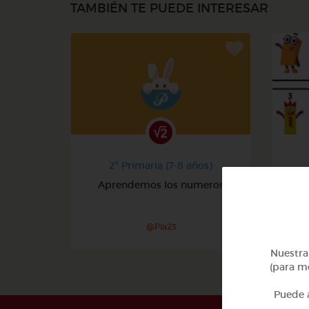
TAMBIÉN TE PUEDE INTERESAR
2º Primaria (7-8 años)
Aprendemos los numeros
@Pia23
Nuestra 
(para me
Puede a