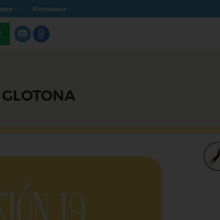
apta
Pictoeduca
R
A GLOTONA