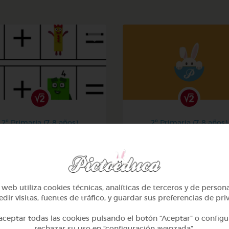
2º Primaria (7-8 años)
2º Primaria (7-8 años)
La suma
Aprendiendo matemati
@Iaravw
@solangeariass
web utiliza cookies técnicas, analíticas de terceros y de person
dir visitas, fuentes de tráfico, y guardar sus preferencias de pri
ceptar todas las cookies pulsando el botón “Aceptar” o configu
rechazar su uso en “configuración avanzada”.