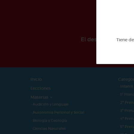
El desarollo de est
Tiene d
Inicio
Catego
- Infantil
Lecciones
- 1º Prim
Materias
- 2º Prim
- Audición y Lenguaje
- 3º Prim
- Autonomía Personal y Social
- 4º Prim
- Biología y Geología
- 5º Prim
- Ciencias Naturales