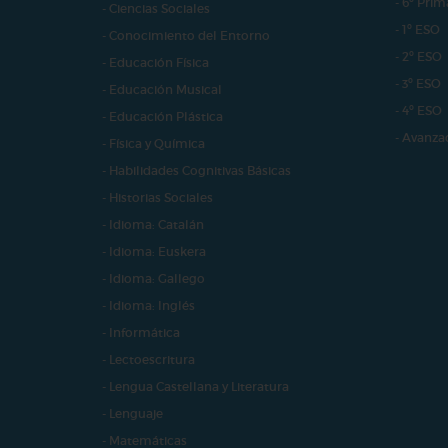
- 6º Prim
- Ciencias Sociales
- 1º ESO
- Conocimiento del Entorno
- 2º ESO
- Educación Física
- 3º ESO
- Educación Musical
- 4º ESO
- Educación Plástica
- Avanza
- Física y Química
- Habilidades Cognitivas Básicas
- Historias Sociales
- Idioma: Catalán
- Idioma: Euskera
- Idioma: Gallego
- Idioma: Inglés
- Informática
- Lectoescritura
- Lengua Castellana y Literatura
- Lenguaje
- Matemáticas