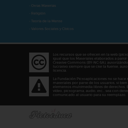
- Otras Materias
- Religión
- Teoría de la Mente
- Valores Sociales y Cívicos
Los recursos que se ofrecen en la web (pict
igual que los Materiales elaborados a partir 
Creative Commons (BY-NC-SA), autorizándos
lucrativo siempre que se cite la fuente, au
licencia.
La Fundación Pictoaplicaciones no se hace 
materiales por parte de los usuarios, si bie
elementos multimedia libres de derechos. 
vídeo, pictograma, audio, etc… sea con dere
comunicado al usuario para su reemplazo.