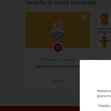
TAMBIÉN TE PUEDE INTERESAR
2º Primaria (7-8 años)
Aprendemos los numeros
@Pia23
Nuestra 
(para me
Puede a