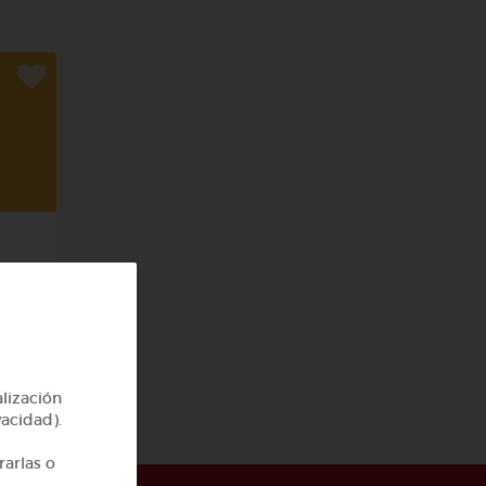
cas
alización
vacidad).
rarlas o