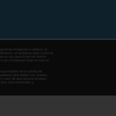
ogramas,imágenes o vídeos), al
de éstos, se publican bajo Licencia
e su uso para fines sin ánimo
tor y se compartan bajo la misma
responsable de la subida de
n advierte que deben ser usados
En caso de que alguna imagen,
chos, será eliminado y