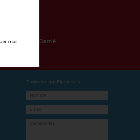
 la Fundación Barrié
ber más
.
Contacta con Pictoeduca