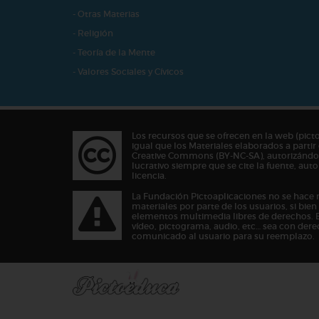
- Otras Materias
- Religión
- Teoría de la Mente
- Valores Sociales y Cívicos
Los recursos que se ofrecen en la web (pict
igual que los Materiales elaborados a partir 
Creative Commons (BY-NC-SA), autorizándos
lucrativo siempre que se cite la fuente, au
licencia.
La Fundación Pictoaplicaciones no se hace 
materiales por parte de los usuarios, si bie
elementos multimedia libres de derechos. 
vídeo, pictograma, audio, etc… sea con dere
comunicado al usuario para su reemplazo.