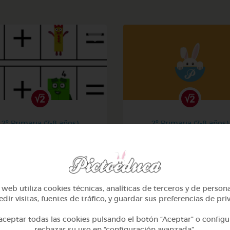
2º Primaria (7-8 años)
2º Primaria (7-8 años)
La suma
Aprendiendo matemati
@Iaravw
@solangeariass
web utiliza cookies técnicas, analíticas de terceros y de person
dir visitas, fuentes de tráfico, y guardar sus preferencias de pri
ceptar todas las cookies pulsando el botón “Aceptar” o configu
rechazar su uso en “configuración avanzada”.