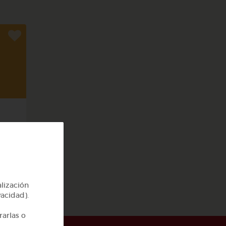
cas
alización
vacidad).
rarlas o