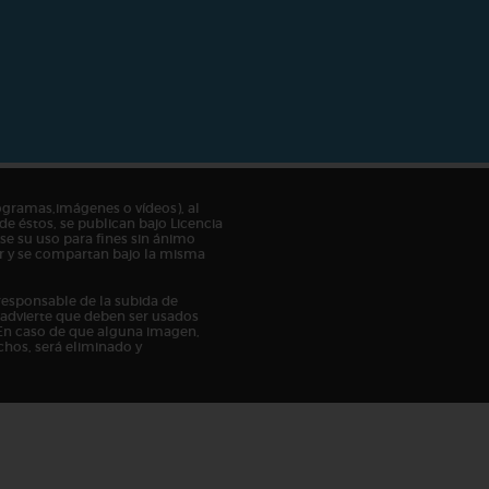
ogramas,imágenes o vídeos), al
de éstos, se publican bajo Licencia
e su uso para fines sin ánimo
tor y se compartan bajo la misma
responsable de la subida de
n advierte que deben ser usados
En caso de que alguna imagen,
chos, será eliminado y