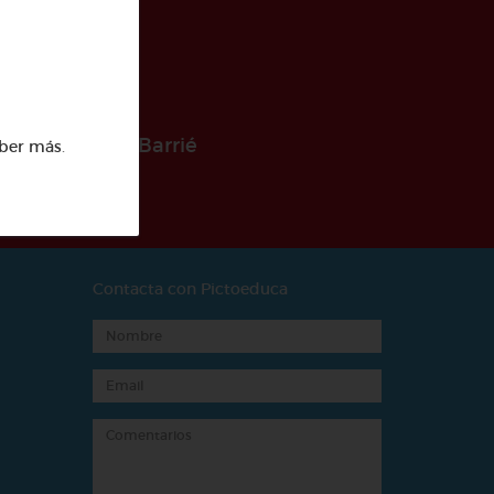
 la Fundación Barrié
ber más
.
Contacta con Pictoeduca