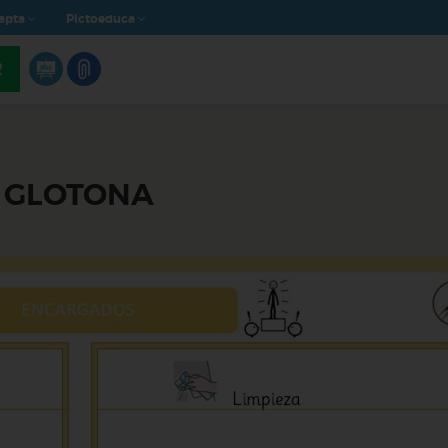
apta
Pictoeduca
R
A GLOTONA