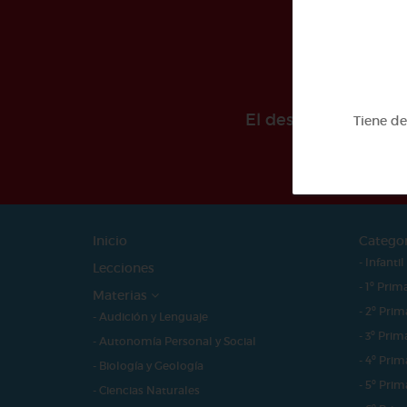
El desarollo de est
Tiene d
Inicio
Catego
- Infantil
Lecciones
- 1º Prim
Materias
- 2º Prim
- Audición y Lenguaje
- 3º Prim
- Autonomía Personal y Social
- 4º Prim
- Biología y Geología
- 5º Prim
- Ciencias Naturales