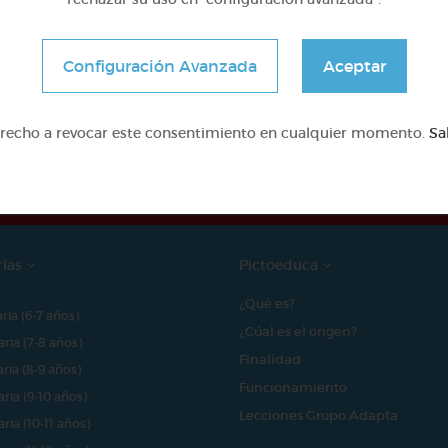
Configuración Avanzada
Aceptar
e proyecto ha sido posible gracias al mecenazgo de
erecho a revocar este consentimiento en cualquier momento.
Sa
rías
Pictoeduca
¿Qué es?
aria (6-7 años)
¿Cúal es el origen?
aria (7-8 años)
Finalidad
aria (8-9 años)
Funcionamiento
aria (9-10 años)
Lecciones Grupo Adapta
aria (10-11 años)