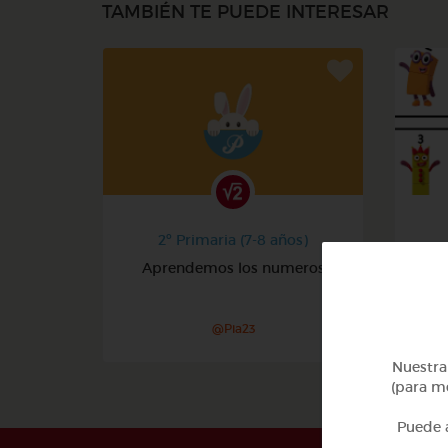
TAMBIÉN TE PUEDE INTERESAR
2º Primaria (7-8 años)
Aprendemos los numeros
@Pia23
Nuestra 
(para me
Puede a