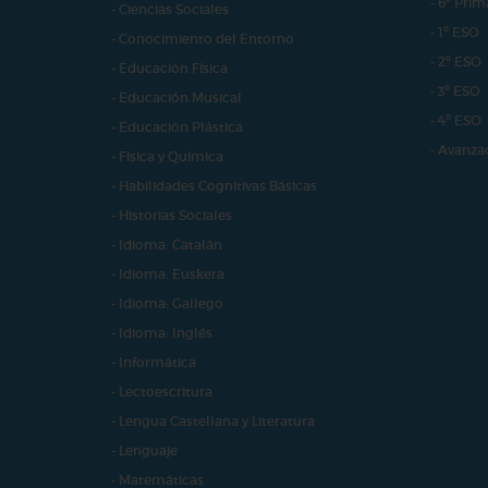
- 6º Prim
- Ciencias Sociales
- 1º ESO
- Conocimiento del Entorno
- 2º ESO
- Educación Física
- 3º ESO
- Educación Musical
- 4º ESO
- Educación Plástica
- Avanza
- Física y Química
- Habilidades Cognitivas Básicas
- Historias Sociales
- Idioma: Catalán
- Idioma: Euskera
- Idioma: Gallego
- Idioma: Inglés
- Informática
- Lectoescritura
- Lengua Castellana y Literatura
- Lenguaje
- Matemáticas