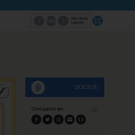
PÁGINAS
146
146/192
DOCS (3)
Compartir en