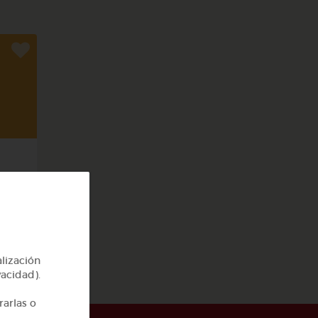
cas
alización
vacidad).
rarlas o