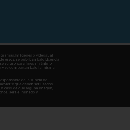
ogramas,imágenes o vídeos), al
de éstos, se publican bajo Licencia
e su uso para fines sin ánimo
tor y se compartan bajo la misma
responsable de la subida de
n advierte que deben ser usados
En caso de que alguna imagen,
chos, será eliminado y