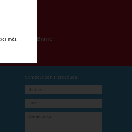
 la Fundación Barrié
ber más
.
Contacta con Pictoeduca