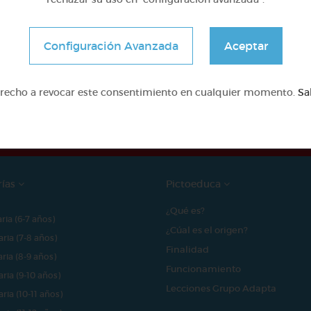
Configuración Avanzada
Aceptar
e proyecto ha sido posible gracias al mecenazgo de
erecho a revocar este consentimiento en cualquier momento.
Sa
rías
Pictoeduca
¿Qué es?
aria (6-7 años)
¿Cúal es el origen?
aria (7-8 años)
Finalidad
aria (8-9 años)
Funcionamiento
aria (9-10 años)
Lecciones Grupo Adapta
aria (10-11 años)