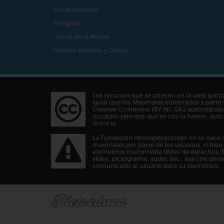
- Otras Materias
- Religión
- Teoría de la Mente
- Valores Sociales y Cívicos
Los recursos que se ofrecen en la web (pict
igual que los Materiales elaborados a partir 
Creative Commons (BY-NC-SA), autorizándos
lucrativo siempre que se cite la fuente, au
licencia.
La Fundación Pictoaplicaciones no se hace 
materiales por parte de los usuarios, si bie
elementos multimedia libres de derechos. 
vídeo, pictograma, audio, etc… sea con dere
comunicado al usuario para su reemplazo.