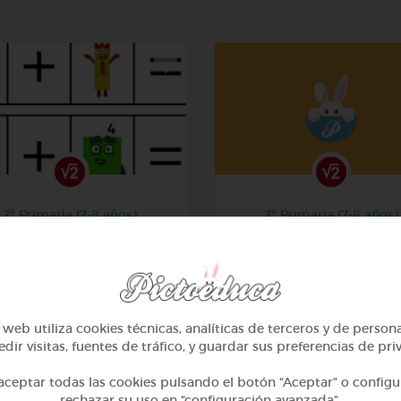
2º Primaria (7-8 años)
2º Primaria (7-8 años)
La suma
Aprendiendo matemati
@Iaravw
@solangeariass
web utiliza cookies técnicas, analíticas de terceros y de person
dir visitas, fuentes de tráfico, y guardar sus preferencias de pri
ceptar todas las cookies pulsando el botón “Aceptar” o configu
rechazar su uso en “configuración avanzada”.