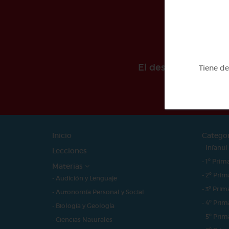
El desarollo de est
Tiene d
Inicio
Catego
- Infantil
Lecciones
- 1º Prim
Materias
- 2º Prim
- Audición y Lenguaje
- 3º Prim
- Autonomía Personal y Social
- 4º Prim
- Biología y Geología
- 5º Prim
- Ciencias Naturales