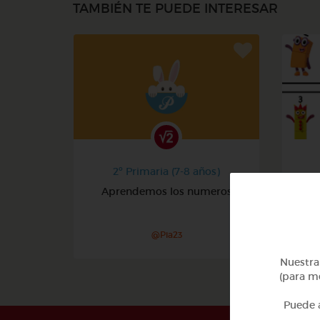
TAMBIÉN TE PUEDE INTERESAR
2º Primaria (7-8 años)
Aprendemos los numeros
@Pia23
Nuestra 
(para me
Puede a