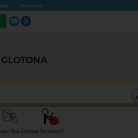
apta
Pictoeduca
R
A GLOTONA