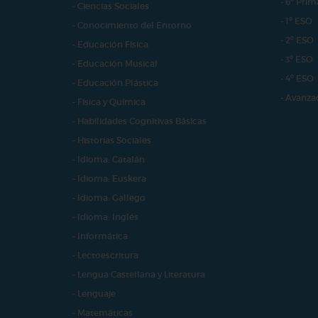
- 6º Prim
- Ciencias Sociales
- 1º ESO
- Conocimiento del Entorno
- 2º ESO
- Educación Física
- 3º ESO
- Educación Musical
- 4º ESO
- Educación Plástica
- Avanza
- Física y Química
- Habilidades Cognitivas Básicas
- Historias Sociales
- Idioma: Catalán
- Idioma: Euskera
- Idioma: Gallego
- Idioma: Inglés
- Informática
- Lectoescritura
- Lengua Castellana y Literatura
- Lenguaje
- Matemáticas