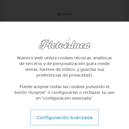
@Iaravw
Nuestra web utiliza cookies técnicas, analíticas
de terceros y de personalización (para medir
visitas, fuentes de tráfico, y guardar sus
preferencias de privacidad).
Puede aceptar todas las cookies pulsando el
botón “Aceptar” o configurarlas o rechazar su uso
en “configuración avanzada”.
2º Primaria (7-8 años)
Aprendiendo matematicas
Configuración Avanzada