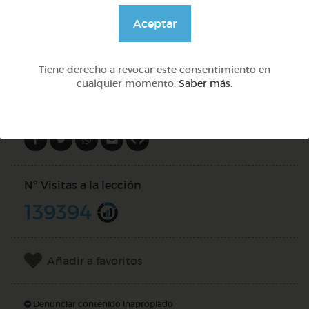
@solangeariass
Aceptar
DOCS (3)
Tiene derecho a revocar este consentimiento en
cualquier momento.
Saber más
.
Compartir en
Nº Visitas a la lección
139394
Añadir a favoritos
Denunciar contenido inapropiado